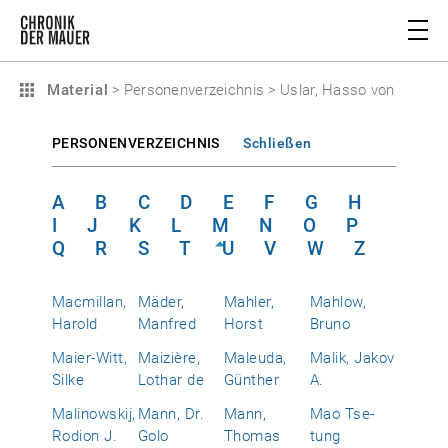
Material
>
Personenverzeichnis
>
Uslar, Hasso von
PERSONENVERZEICHNIS
Schließen
A
B
C
D
E
F
G
H
I
J
K
L
M
N
O
P
Q
R
S
T
U
V
W
Z
Macmillan,
Mäder,
Mahler,
Mahlow,
Harold
Manfred
Horst
Bruno
Maier-Witt,
Maizière,
Maleuda,
Malik, Jakov
Silke
Lothar de
Günther
A.
Malinowskij,
Mann, Dr.
Mann,
Mao Tse-
Rodion J.
Golo
Thomas
tung