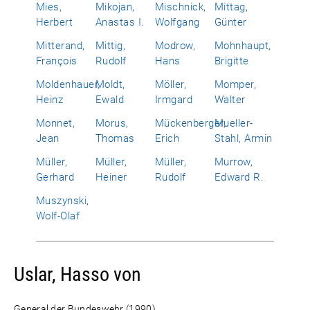
Mies,
Mikojan,
Mischnick,
Mittag,
Herbert
Anastas I.
Wolfgang
Günter
Mitterand,
Mittig,
Modrow,
Mohnhaupt,
François
Rudolf
Hans
Brigitte
Moldenhauer,
Moldt,
Möller,
Momper,
Heinz
Ewald
Irmgard
Walter
Monnet,
Morus,
Mückenberger,
Mueller-
Jean
Thomas
Erich
Stahl, Armin
Müller,
Müller,
Müller,
Murrow,
Gerhard
Heiner
Rudolf
Edward R.
Muszynski,
Wolf-Olaf
Uslar, Hasso von
General der Bundeswehr (1990)