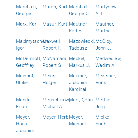
Marchais,
Maron, Karl
Marshall,
Martynow,
George
George C.
A. I.
Marx, Karl
Masur, Kurt
Mautner,
Mautner,
Karl F.
Martha
Maximytschew,
Maxwell,
Mazowiecki,
McCloy,
Igor
Robert I.
Tadeusz
John J.
McDermott,
McNamara,
Meckel,
Medwedjew,
Geoffrey
Robert S.
Markus J.
Wadim A.
Meinhof,
Meins,
Meisner,
Meissner,
Ulrike
Holger
Joachim
Boris
Kardinal
Mende,
Menschikow,
Mert, Çetin
Mettke,
Erich
Michail A.
Jörg
Meyer,
Meyer, Herb
Meyer,
Mielke,
Hans-
Michael
Erich
Joachim