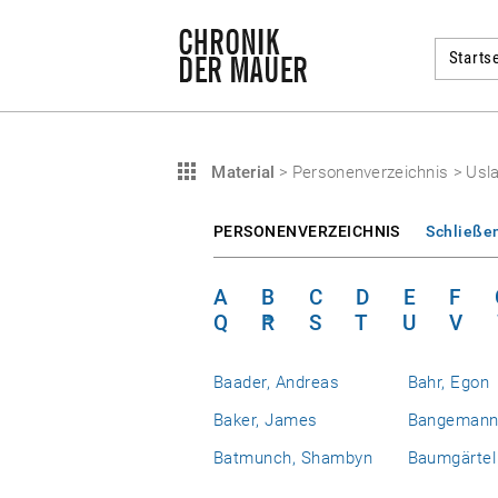
Startse
Material
>
Personenverzeichnis
>
Usla
PERSONENVERZEICHNIS
Schließe
A
B
C
D
E
F
Q
R
S
T
U
V
Baader, Andreas
Bahr, Egon
Baker, James
Bangemann,
Batmunch, Shambyn
Baumgärtel