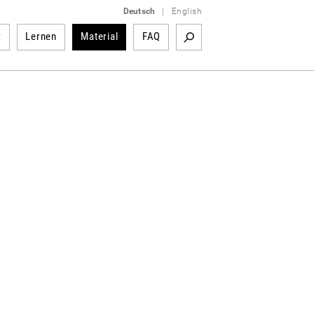
Deutsch
|
English
r
Lernen
Material
FAQ