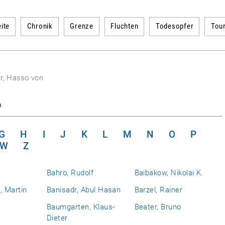
ite
Chronik
Grenze
Fluchten
Todesopfer
Tou
r, Hasso von
n
G
H
I
J
K
L
M
N
O
P
W
Z
Bahro, Rudolf
Baibakow, Nikolai K.
 Martin
Banisadr, Abul Hasan
Barzel, Rainer
Baumgarten, Klaus-
Beater, Bruno
Dieter