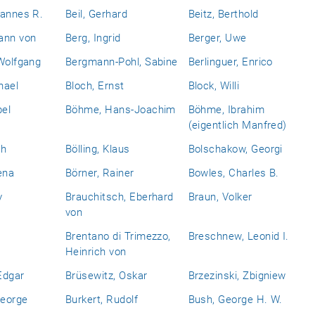
hannes R.
Beil, Gerhard
Beitz, Berthold
ann von
Berg, Ingrid
Berger, Uwe
Wolfgang
Bergmann-Pohl, Sabine
Berlinguer, Enrico
hael
Bloch, Ernst
Block, Willi
bel
Böhme, Hans-Joachim
Böhme, Ibrahim
(eigentlich Manfred)
ch
Bölling, Klaus
Bolschakow, Georgi
ena
Börner, Rainer
Bowles, Charles B.
y
Brauchitsch, Eberhard
Braun, Volker
von
Brentano di Trimezzo,
Breschnew, Leonid I.
Heinrich von
Edgar
Brüsewitz, Oskar
Brzezinski, Zbigniew
eorge
Burkert, Rudolf
Bush, George H. W.