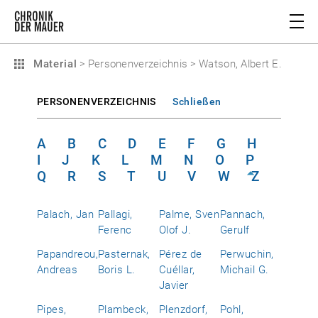
Material
>
Personenverzeichnis
>
Watson, Albert E.
PERSONENVERZEICHNIS
Schließen
A
B
C
D
E
F
G
H
I
J
K
L
M
N
O
P
Q
R
S
T
U
V
W
Z
Palach, Jan
Pallagi,
Palme, Sven
Pannach,
Ferenc
Olof J.
Gerulf
Papandreou,
Pasternak,
Pérez de
Perwuchin,
Andreas
Boris L.
Cuéllar,
Michail G.
Javier
Pipes,
Plambeck,
Plenzdorf,
Pohl,