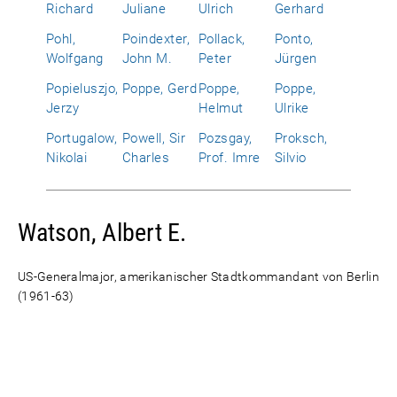
Richard
Juliane
Ulrich
Gerhard
Pohl,
Poindexter,
Pollack,
Ponto,
Wolfgang
John M.
Peter
Jürgen
Popieluszjo,
Poppe, Gerd
Poppe,
Poppe,
Jerzy
Helmut
Ulrike
Portugalow,
Powell, Sir
Pozsgay,
Proksch,
Nikolai
Charles
Prof. Imre
Silvio
Watson, Albert E.
US-Generalmajor, amerikanischer Stadtkommandant von Berlin
(1961-63)