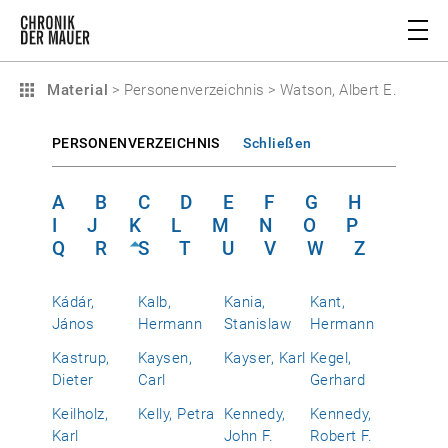
Material
>
Personenverzeichnis
>
Watson, Albert E.
PERSONENVERZEICHNIS
Schließen
A
B
C
D
E
F
G
H
I
J
K
L
M
N
O
P
Q
R
S
T
U
V
W
Z
Kádár,
Kalb,
Kania,
Kant,
János
Hermann
Stanislaw
Hermann
Kastrup,
Kaysen,
Kayser, Karl
Kegel,
Dieter
Carl
Gerhard
Keilholz,
Kelly, Petra
Kennedy,
Kennedy,
Karl
John F.
Robert F.