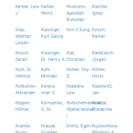
Kerbel, Lew
Keßler,
Khomeini,
Kiechle,
J.
Heinz
Ajatollah
Ignaz
Ruhollah
Kiep,
Kiesinger,
Kim Il Sung
Kirsch,
Walther
Kurt Georg
Rainer
Leisler
Kirsch,
Kissinger,
Klar,
Kleditzsch,
Sarah
Dr. Henry A.
Christian
Jürgen
Kohl, Dr.
Kohl,
Kohler, Foy
Köhler,
Helmut
Michael
D.
Horst
Koldunow,
Konew,
Kopelew,
Koplowitz,
Alexander
Iwan S.
Lew
Jan
Kopper,
Kornijenko,
Kotschemassow,
Krabbe,
Hilmar
G. M.
Wjatscheslaw
Friederike
I.
Kramer,
Krause,
Krenz, Egon
Krjutschkow,
Erwin
Günther
Wladimir A.