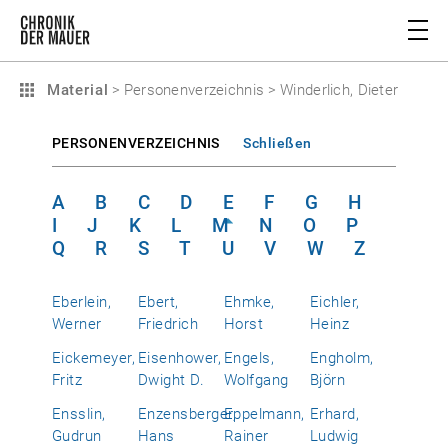
Material
>
Personenverzeichnis
>
Winderlich, Dieter
PERSONENVERZEICHNIS
Schließen
A
B
C
D
E
F
G
H
I
J
K
L
M
N
O
P
Q
R
S
T
U
V
W
Z
Eberlein,
Ebert,
Ehmke,
Eichler,
Werner
Friedrich
Horst
Heinz
Eickemeyer,
Eisenhower,
Engels,
Engholm,
Fritz
Dwight D.
Wolfgang
Björn
Ensslin,
Enzensberger,
Eppelmann,
Erhard,
Gudrun
Hans
Rainer
Ludwig