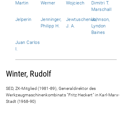
Martin
Werner
Wojciech
Dimitri T.
Marschall
Jelperin
Jenninger,
Jewtuschenko,
Johnson,
Philipp H.
J. A.
Lyndon
Baines
Juan Carlos
I.
Winter, Rudolf
SED, ZK-Mitglied (1981-89), Generaldirektor des
Werkzeugmaschinenkombinats "Fritz Heckert" in Karl-Marx-
Stadt (1968-90)