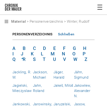
Material
>
Personenverzeichnis
>
Winter, Rudolf
PERSONENVERZEICHNIS
Schließen
A
B
C
D
E
F
G
H
I
J
K
L
M
N
O
P
Q
R
S
T
U
V
W
Z
Jackling, R.
Jackson,
Jäger,
Jähn,
W.
Michael
Harald
Sigmund
Jagielski,
Jahn,
Jakeš, Miloš
Jakowlew,
Mieczyslaw
Roland
Alexander
N.
Jankowski,
Jarowinsky,
Jaruzelski,
Jasow,