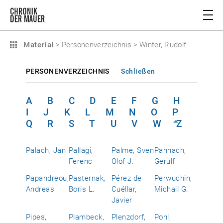
Material
>
Personenverzeichnis
>
Winter, Rudolf
PERSONENVERZEICHNIS
Schließen
A
B
C
D
E
F
G
H
I
J
K
L
M
N
O
P
Q
R
S
T
U
V
W
Z
Palach, Jan
Pallagi,
Palme, Sven
Pannach,
Ferenc
Olof J.
Gerulf
Papandreou,
Pasternak,
Pérez de
Perwuchin,
Andreas
Boris L.
Cuéllar,
Michail G.
Javier
Pipes,
Plambeck,
Plenzdorf,
Pohl,