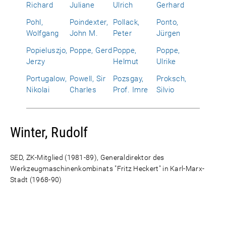
Richard
Juliane
Ulrich
Gerhard
Pohl,
Poindexter,
Pollack,
Ponto,
Wolfgang
John M.
Peter
Jürgen
Popieluszjo,
Poppe, Gerd
Poppe,
Poppe,
Jerzy
Helmut
Ulrike
Portugalow,
Powell, Sir
Pozsgay,
Proksch,
Nikolai
Charles
Prof. Imre
Silvio
Winter, Rudolf
SED, ZK-Mitglied (1981-89), Generaldirektor des
Werkzeugmaschinenkombinats "Fritz Heckert" in Karl-Marx-
Stadt (1968-90)