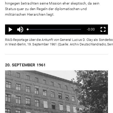
hingegen betrachten seine Mission eher skeptisch, da sein
Status quer zu den Regeln der diplomatischen und
militärischen Hierarchien liegt.
Ton
Verbleibende
-0:00
aus
Geladen
:
Status
:
Wiedergabe
Vollbild
0%
0%
Zeit
RIAS-Reportage über die Ankunft von General Lucius D. Clay als Sonderb
in West-Berlin, 19. September 1961 (Quelle: Archiv Deutschlandradio, Sen
20. SEPTEMBER
1961