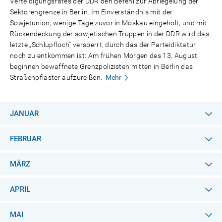
Verteidigungsrates der DDR den Befehl zur Abriegelung der
Sektorengrenze in Berlin. Im Einverständnis mit der
Sowjetunion, wenige Tage zuvor in Moskau eingeholt, und mit
Rückendeckung der sowjetischen Truppen in der DDR wird das
letzte „Schlupfloch" versperrt, durch das der Parteidiktatur
noch zu entkommen ist: Am frühen Morgen des 13. August
beginnen bewaffnete Grenzpolizisten mitten in Berlin das
Straßenpflaster aufzureißen.
Mehr
JANUAR
FEBRUAR
MÄRZ
APRIL
MAI