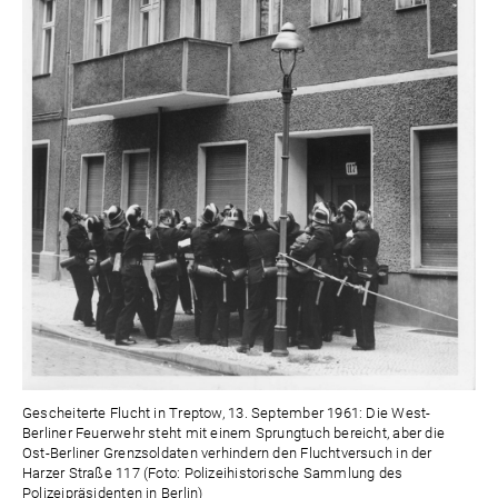
Gescheiterte Flucht in Treptow, 13. September 1961: Die West-
Berliner Feuerwehr steht mit einem Sprungtuch bereicht, aber die
Ost-Berliner Grenzsoldaten verhindern den Fluchtversuch in der
Harzer Straße 117 (Foto: Polizeihistorische Sammlung des
Polizeipräsidenten in Berlin)