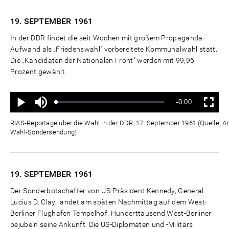
19. SEPTEMBER
1961
In der DDR findet die seit Wochen mit großem Propaganda-
Aufwand als „Friedenswahl" vorbereitete Kommunalwahl statt.
Die „Kandidaten der Nationalen Front" werden mit 99,96
Prozent gewählt.
Ton
Verbleibende
-0:00
aus
Geladen
:
Status
:
Wiedergabe
Vollbild
0%
0%
Zeit
RIAS-Reportage über die Wahl in der DDR, 17. September 1961 (Quelle: A
Wahl-Sondersendung)
19. SEPTEMBER
1961
Der Sonderbotschafter von US-Präsident Kennedy, General
Lucius D. Clay, landet am späten Nachmittag auf dem West-
Berliner Flughafen Tempelhof. Hunderttausend West-Berliner
bejubeln seine Ankunft. Die US-Diplomaten und -Militärs