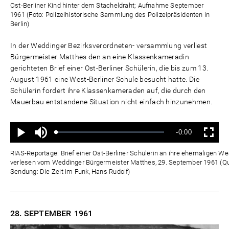
Ost-Berliner Kind hinter dem Stacheldraht; Aufnahme September
1961 (Foto: Polizeihistorische Sammlung des Polizeipräsidenten in
Berlin)
In der Weddinger Bezirksverordneten- versammlung verliest
Bürgermeister Matthes den an eine Klassenkameradin
gerichteten Brief einer Ost-Berliner Schülerin, die bis zum 13.
August 1961 eine West-Berliner Schule besucht hatte. Die
Schülerin fordert ihre Klassenkameraden auf, die durch den
Mauerbau entstandene Situation nicht einfach hinzunehmen.
Ton
Verbleibende
-0:00
aus
Geladen
:
Status
:
Wiedergabe
Vollbild
0%
0%
Zeit
RIAS-Reportage: Brief einer Ost-Berliner Schülerin an ihre ehemaligen W
verlesen vom Weddinger Bürgermeister Matthes, 29. September 1961 (Que
Sendung: Die Zeit im Funk, Hans Rudolf)
28. SEPTEMBER
1961