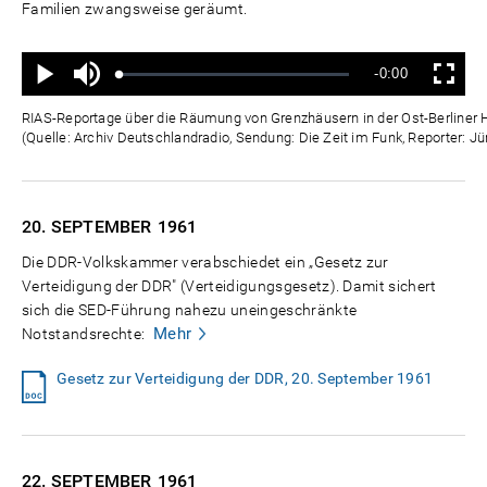
Familien zwangsweise geräumt.
Ton
Verbleibende
-0:00
aus
Geladen
:
Status
:
Wiedergabe
Vollbild
0%
0%
Zeit
RIAS-Reportage über die Räumung von Grenzhäusern in der Ost-Berliner 
(Quelle: Archiv Deutschlandradio, Sendung: Die Zeit im Funk, Reporter: Jü
20. SEPTEMBER
1961
Die DDR-Volkskammer verabschiedet ein „Gesetz zur
Verteidigung der DDR" (Verteidigungsgesetz). Damit sichert
sich die SED-Führung nahezu uneingeschränkte
Mehr
Notstandsrechte:
Gesetz zur Verteidigung der DDR, 20. September 1961
22. SEPTEMBER
1961