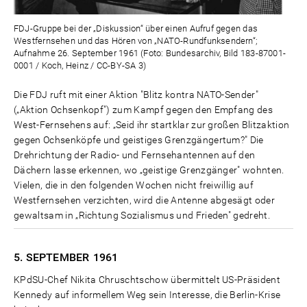
FDJ-Gruppe bei der „Diskussion“ über einen Aufruf gegen das
Westfernsehen und das Hören von „NATO-Rundfunksendern“;
Aufnahme 26. September 1961 (Foto: Bundesarchiv, Bild 183-87001-
0001 / Koch, Heinz / CC-BY-SA 3)
Die FDJ ruft mit einer Aktion "Blitz kontra NATO-Sender"
(„Aktion Ochsenkopf") zum Kampf gegen den Empfang des
West-Fernsehens auf: „Seid ihr startklar zur großen Blitzaktion
gegen Ochsenköpfe und geistiges Grenzgängertum?" Die
Drehrichtung der Radio- und Fernsehantennen auf den
Dächern lasse erkennen, wo „geistige Grenzgänger" wohnten.
Vielen, die in den folgenden Wochen nicht freiwillig auf
Westfernsehen verzichten, wird die Antenne abgesägt oder
gewaltsam in „Richtung Sozialismus und Frieden" gedreht.
5. SEPTEMBER
1961
KPdSU-Chef Nikita Chruschtschow übermittelt US-Präsident
Kennedy auf informellem Weg sein Interesse, die Berlin-Krise