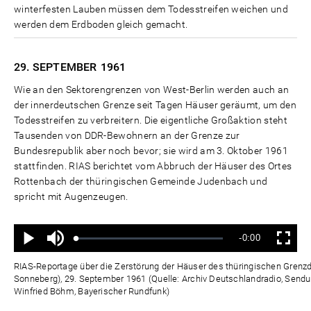
winterfesten Lauben müssen dem Todesstreifen weichen und
werden dem Erdboden gleich gemacht.
29. SEPTEMBER
1961
Wie an den Sektorengrenzen von West-Berlin werden auch an
der innerdeutschen Grenze seit Tagen Häuser geräumt, um den
Todesstreifen zu verbreitern. Die eigentliche Großaktion steht
Tausenden von DDR-Bewohnern an der Grenze zur
Bundesrepublik aber noch bevor; sie wird am 3. Oktober 1961
stattfinden. RIAS berichtet vom Abbruch der Häuser des Ortes
Rottenbach der thüringischen Gemeinde Judenbach und
spricht mit Augenzeugen.
Ton
Verbleibende
-0:00
aus
Geladen
:
Status
:
Wiedergabe
Vollbild
0%
0%
Zeit
RIAS-Reportage über die Zerstörung der Häuser des thüringischen Grenz
Sonneberg), 29. September 1961 (Quelle: Archiv Deutschlandradio, Sendun
Winfried Böhm, Bayerischer Rundfunk)