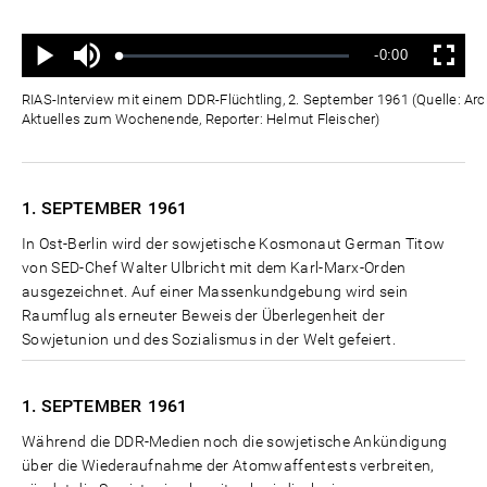
Ton
Verbleibende
-0:00
aus
Geladen
:
Status
:
Wiedergabe
Vollbild
0%
0%
Zeit
RIAS-Interview mit einem DDR-Flüchtling, 2. September 1961 (Quelle: Ar
Aktuelles zum Wochenende, Reporter: Helmut Fleischer)
1. SEPTEMBER
1961
In Ost-Berlin wird der sowjetische Kosmonaut German Titow
von SED-Chef Walter Ulbricht mit dem Karl-Marx-Orden
ausgezeichnet. Auf einer Massenkundgebung wird sein
Raumflug als erneuter Beweis der Überlegenheit der
Sowjetunion und des Sozialismus in der Welt gefeiert.
1. SEPTEMBER
1961
Während die DDR-Medien noch die sowjetische Ankündigung
über die Wiederaufnahme der Atomwaffentests verbreiten,