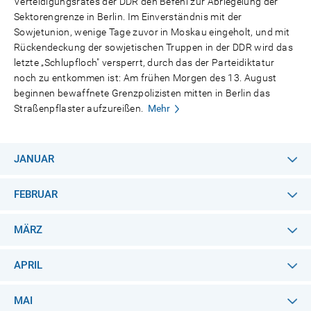
Verteidigungsrates der DDR den Befehl zur Abriegelung der
Sektorengrenze in Berlin. Im Einverständnis mit der
Sowjetunion, wenige Tage zuvor in Moskau eingeholt, und mit
Rückendeckung der sowjetischen Truppen in der DDR wird das
letzte „Schlupfloch" versperrt, durch das der Parteidiktatur
noch zu entkommen ist: Am frühen Morgen des 13. August
beginnen bewaffnete Grenzpolizisten mitten in Berlin das
Straßenpflaster aufzureißen.
Mehr
JANUAR
FEBRUAR
MÄRZ
APRIL
MAI