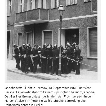
Gescheiterte Flucht in Treptow, 13. September 1961: Die West-
Berliner Feuerwehr steht mit einem Sprungtuch bereicht, aber die
Ost-Berliner Grenzsoldaten verhindern den Fluchtversuch in der
Harzer Straße 117 (Foto: Polizeihistorische Sammlung des
Polizeipräsidenten in Berlin)