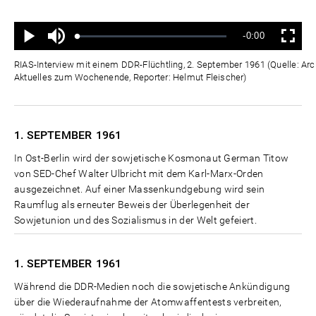
Ton
Verbleibende
-0:00
aus
Geladen
:
Status
:
Wiedergabe
Vollbild
0%
0%
Zeit
RIAS-Interview mit einem DDR-Flüchtling, 2. September 1961 (Quelle: Ar
Aktuelles zum Wochenende, Reporter: Helmut Fleischer)
1. SEPTEMBER
1961
In Ost-Berlin wird der sowjetische Kosmonaut German Titow
von SED-Chef Walter Ulbricht mit dem Karl-Marx-Orden
ausgezeichnet. Auf einer Massenkundgebung wird sein
Raumflug als erneuter Beweis der Überlegenheit der
Sowjetunion und des Sozialismus in der Welt gefeiert.
1. SEPTEMBER
1961
Während die DDR-Medien noch die sowjetische Ankündigung
über die Wiederaufnahme der Atomwaffentests verbreiten,