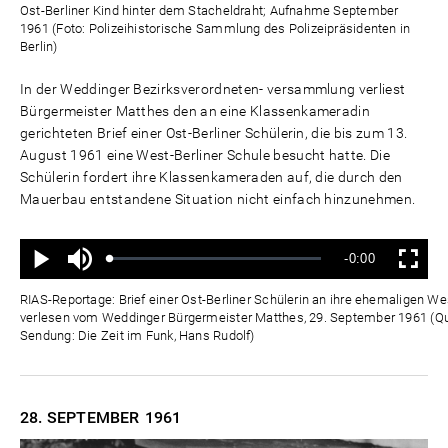
Ost-Berliner Kind hinter dem Stacheldraht; Aufnahme September
1961 (Foto: Polizeihistorische Sammlung des Polizeipräsidenten in
Berlin)
In der Weddinger Bezirksverordneten- versammlung verliest
Bürgermeister Matthes den an eine Klassenkameradin
gerichteten Brief einer Ost-Berliner Schülerin, die bis zum 13.
August 1961 eine West-Berliner Schule besucht hatte. Die
Schülerin fordert ihre Klassenkameraden auf, die durch den
Mauerbau entstandene Situation nicht einfach hinzunehmen.
Ton
Verbleibende
-0:00
aus
Geladen
:
Status
:
Wiedergabe
Vollbild
0%
0%
Zeit
RIAS-Reportage: Brief einer Ost-Berliner Schülerin an ihre ehemaligen W
verlesen vom Weddinger Bürgermeister Matthes, 29. September 1961 (Que
Sendung: Die Zeit im Funk, Hans Rudolf)
28. SEPTEMBER
1961