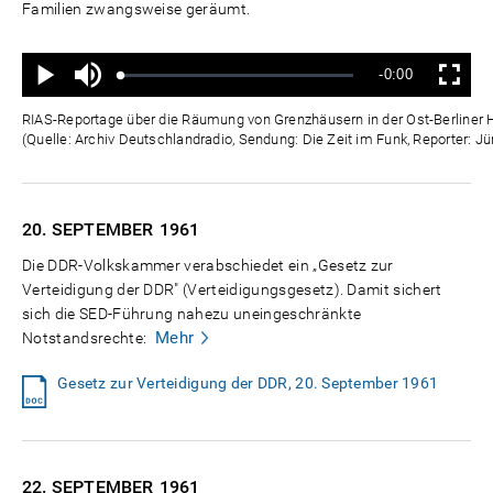
Familien zwangsweise geräumt.
Ton
Verbleibende
-0:00
aus
Geladen
:
Status
:
Wiedergabe
Vollbild
0%
0%
Zeit
RIAS-Reportage über die Räumung von Grenzhäusern in der Ost-Berliner 
(Quelle: Archiv Deutschlandradio, Sendung: Die Zeit im Funk, Reporter: Jü
20. SEPTEMBER
1961
Die DDR-Volkskammer verabschiedet ein „Gesetz zur
Verteidigung der DDR" (Verteidigungsgesetz). Damit sichert
sich die SED-Führung nahezu uneingeschränkte
Mehr
Notstandsrechte:
Gesetz zur Verteidigung der DDR, 20. September 1961
22. SEPTEMBER
1961