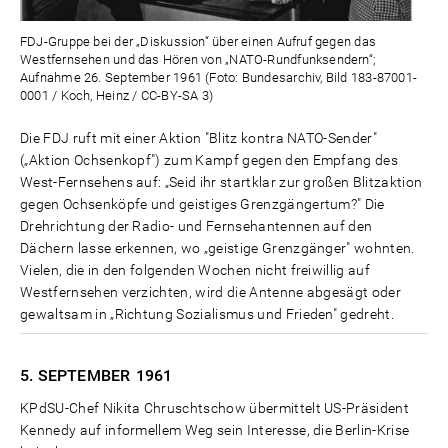
FDJ-Gruppe bei der „Diskussion“ über einen Aufruf gegen das
Westfernsehen und das Hören von „NATO-Rundfunksendern“;
Aufnahme 26. September 1961 (Foto: Bundesarchiv, Bild 183-87001-
0001 / Koch, Heinz / CC-BY-SA 3)
Die FDJ ruft mit einer Aktion "Blitz kontra NATO-Sender"
(„Aktion Ochsenkopf") zum Kampf gegen den Empfang des
West-Fernsehens auf: „Seid ihr startklar zur großen Blitzaktion
gegen Ochsenköpfe und geistiges Grenzgängertum?" Die
Drehrichtung der Radio- und Fernsehantennen auf den
Dächern lasse erkennen, wo „geistige Grenzgänger" wohnten.
Vielen, die in den folgenden Wochen nicht freiwillig auf
Westfernsehen verzichten, wird die Antenne abgesägt oder
gewaltsam in „Richtung Sozialismus und Frieden" gedreht.
5. SEPTEMBER
1961
KPdSU-Chef Nikita Chruschtschow übermittelt US-Präsident
Kennedy auf informellem Weg sein Interesse, die Berlin-Krise