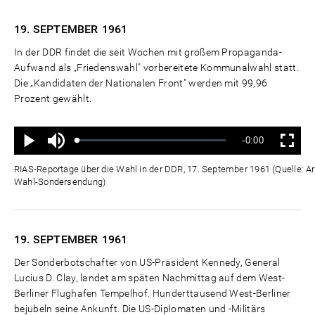
19. SEPTEMBER
1961
In der DDR findet die seit Wochen mit großem Propaganda-
Aufwand als „Friedenswahl" vorbereitete Kommunalwahl statt.
Die „Kandidaten der Nationalen Front" werden mit 99,96
Prozent gewählt.
Ton
Verbleibende
-0:00
aus
Geladen
:
Status
:
Wiedergabe
Vollbild
0%
0%
Zeit
RIAS-Reportage über die Wahl in der DDR, 17. September 1961 (Quelle: A
Wahl-Sondersendung)
19. SEPTEMBER
1961
Der Sonderbotschafter von US-Präsident Kennedy, General
Lucius D. Clay, landet am späten Nachmittag auf dem West-
Berliner Flughafen Tempelhof. Hunderttausend West-Berliner
bejubeln seine Ankunft. Die US-Diplomaten und -Militärs