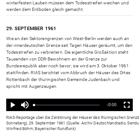
winterfesten Lauben müssen dem Todesstreifen weichen und
werden dem Erdboden gleich gemacht.
29. SEPTEMBER
1961
Wie an den Sektorengrenzen von West-Berlin werden auch an
der innerdeutschen Grenze seit Tagen Häuser geräumt, um den
Todesstreifen zu verbreitern. Die eigentliche Großaktion steht
Tausenden von DDR-Bewohnern an der Grenze zur
Bundesrepublik aber noch bevor; sie wird am 3. Oktober 1961
stattfinden. RIAS berichtet vom Abbruch der Häuser des Ortes
Rottenbach der thüringischen Gemeinde Judenbach und
spricht mit Augenzeugen.
Ton
Verbleibende
-0:00
aus
Geladen
:
Status
:
Wiedergabe
Vollbild
0%
0%
Zeit
RIAS-Reportage über die Zerstörung der Häuser des thüringischen Grenz
Sonneberg), 29. September 1961 (Quelle: Archiv Deutschlandradio, Sendun
Winfried Böhm, Bayerischer Rundfunk)