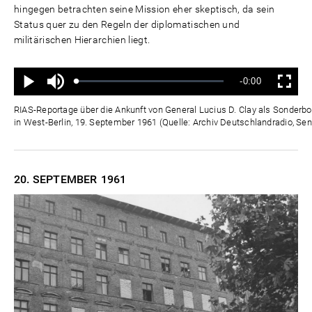
hingegen betrachten seine Mission eher skeptisch, da sein
Status quer zu den Regeln der diplomatischen und
militärischen Hierarchien liegt.
Ton
Verbleibende
-0:00
aus
Geladen
:
Status
:
Wiedergabe
Vollbild
0%
0%
Zeit
RIAS-Reportage über die Ankunft von General Lucius D. Clay als Sonderb
in West-Berlin, 19. September 1961 (Quelle: Archiv Deutschlandradio, Sen
20. SEPTEMBER
1961