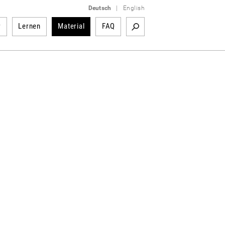
Deutsch
|
English
r
Lernen
Material
FAQ