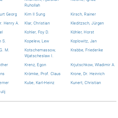
Ruhollah
Kurt Georg
Kim Il Sung
Kirsch, Rainer
r. Henry A.
Klar, Christian
Kleditzsch, Jürgen
el
Kohler, Foy D.
Köhler, Horst
n S.
Kopelew, Lew
Koplowitz, Jan
 G. M.
Kotschemassow,
Krabbe, Friederike
Wjatscheslaw I.
nther
Krenz, Egon
Krjutschkow, Wladimir A.
ans
Krömke, Prof. Claus
Krone, Dr. Heinrich
erner
Kube, Karl-Heinz
Kunert, Christian
ulij