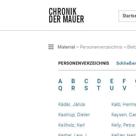
Startse
Material
>
Personenverzeichnis
>
Beit
PERSONENVERZEICHNIS
Schließe
A
B
C
D
E
F
Q
R
S
T
U
V
Kádár, János
Kalb, Herm
Kastrup, Dieter
Kaysen, Car
Keilholz, Karl
Kelly, Petra
Kerbel, Lew J.
Keßler, Hei