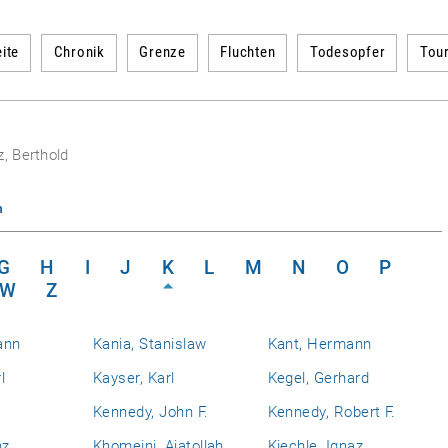
ite
Chronik
Grenze
Fluchten
Todesopfer
Tou
z, Berthold
n
G
H
I
J
K
L
M
N
O
P
W
Z
ann
Kania, Stanislaw
Kant, Hermann
l
Kayser, Karl
Kegel, Gerhard
Kennedy, John F.
Kennedy, Robert F.
nz
Khomeini, Ajatollah
Kiechle, Ignaz