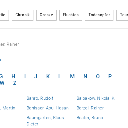
ite
Chronik
Grenze
Fluchten
Todesopfer
Tou
er, Rainer
n
G
H
I
J
K
L
M
N
O
P
W
Z
Bahro, Rudolf
Baibakow, Nikolai K.
 Martin
Banisadr, Abul Hasan
Barzel, Rainer
Baumgarten, Klaus-
Beater, Bruno
Dieter