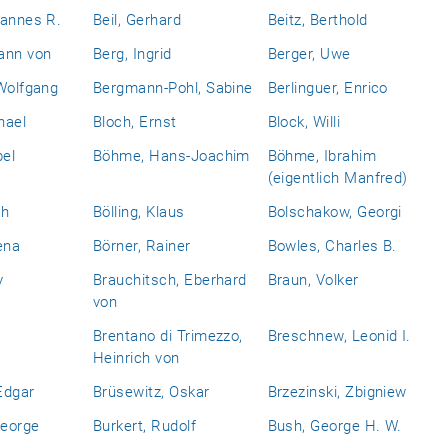
hannes R.
Beil, Gerhard
Beitz, Berthold
ann von
Berg, Ingrid
Berger, Uwe
Wolfgang
Bergmann-Pohl, Sabine
Berlinguer, Enrico
hael
Bloch, Ernst
Block, Willi
bel
Böhme, Hans-Joachim
Böhme, Ibrahim
(eigentlich Manfred)
ch
Bölling, Klaus
Bolschakow, Georgi
ena
Börner, Rainer
Bowles, Charles B.
y
Brauchitsch, Eberhard
Braun, Volker
von
Brentano di Trimezzo,
Breschnew, Leonid I.
Heinrich von
Edgar
Brüsewitz, Oskar
Brzezinski, Zbigniew
eorge
Burkert, Rudolf
Bush, George H. W.