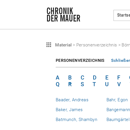
Startse
Material
>
Personenverzeichnis
>
Börn
PERSONENVERZEICHNIS
Schließe
A
B
C
D
E
F
Q
R
S
T
U
V
Baader, Andreas
Bahr, Egon
Baker, James
Bangemann,
Batmunch, Shambyn
Baumgärtel