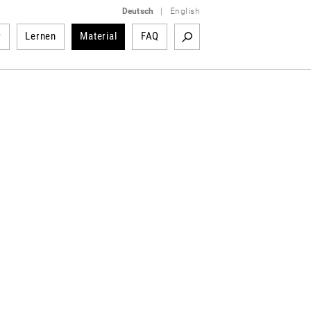
Deutsch
|
English
r
Lernen
Material
FAQ