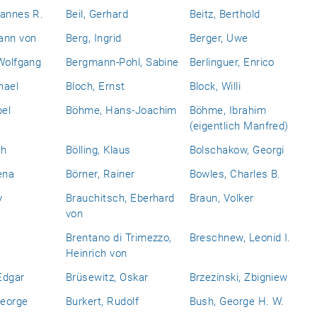
hannes R.
Beil, Gerhard
Beitz, Berthold
ann von
Berg, Ingrid
Berger, Uwe
Wolfgang
Bergmann-Pohl, Sabine
Berlinguer, Enrico
hael
Bloch, Ernst
Block, Willi
bel
Böhme, Hans-Joachim
Böhme, Ibrahim
(eigentlich Manfred)
ch
Bölling, Klaus
Bolschakow, Georgi
ena
Börner, Rainer
Bowles, Charles B.
y
Brauchitsch, Eberhard
Braun, Volker
von
Brentano di Trimezzo,
Breschnew, Leonid I.
Heinrich von
Edgar
Brüsewitz, Oskar
Brzezinski, Zbigniew
eorge
Burkert, Rudolf
Bush, George H. W.