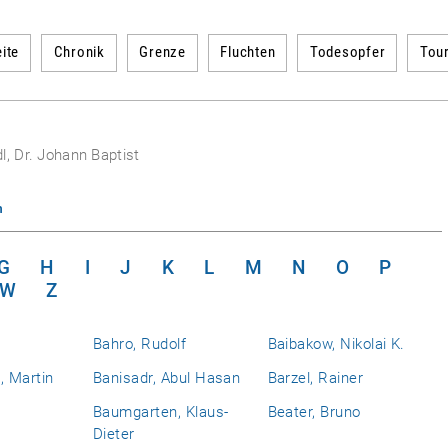
ite
Chronik
Grenze
Fluchten
Todesopfer
Tou
l, Dr. Johann Baptist
n
G
H
I
J
K
L
M
N
O
P
W
Z
Bahro, Rudolf
Baibakow, Nikolai K.
 Martin
Banisadr, Abul Hasan
Barzel, Rainer
Baumgarten, Klaus-
Beater, Bruno
Dieter