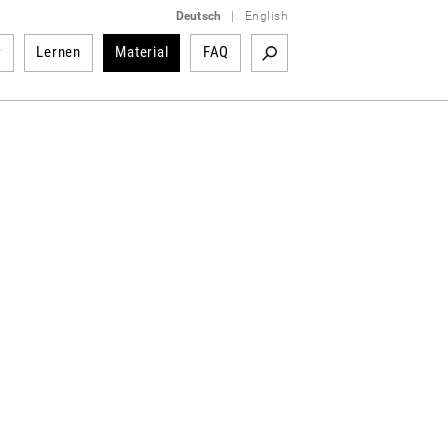
Deutsch
|
English
r
Lernen
Material
FAQ