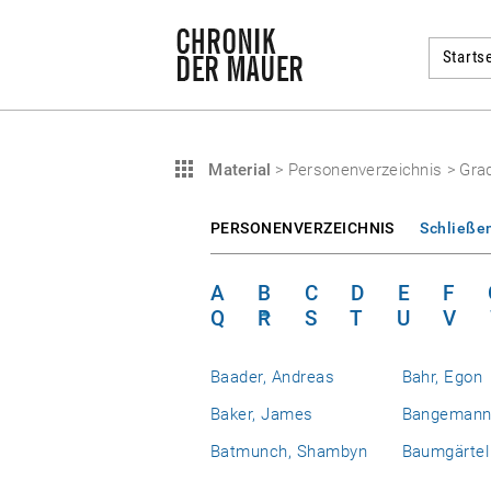
Startse
Material
>
Personenverzeichnis
>
Grad
PERSONENVERZEICHNIS
Schließe
A
B
C
D
E
F
Q
R
S
T
U
V
Baader, Andreas
Bahr, Egon
Baker, James
Bangemann,
Batmunch, Shambyn
Baumgärtel