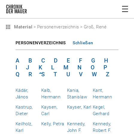
Material
>
Personenverzeichnis
>
Groß, René
PERSONENVERZEICHNIS
Schließen
A
B
C
D
E
F
G
H
I
J
K
L
M
N
O
P
Q
R
S
T
U
V
W
Z
Kádár,
Kalb,
Kania,
Kant,
János
Hermann
Stanislaw
Hermann
Kastrup,
Kaysen,
Kayser, Karl
Kegel,
Dieter
Carl
Gerhard
Keilholz,
Kelly, Petra
Kennedy,
Kennedy,
Karl
John F.
Robert F.