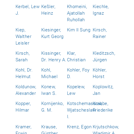
Kerbel, Lew
Keßler,
Khomeini,
Kiechle,
J.
Heinz
Ajatollah
Ignaz
Ruhollah
Kiep,
Kiesinger,
Kim Il Sung
Kirsch,
Walther
Kurt Georg
Rainer
Leisler
Kirsch,
Kissinger,
Klar,
Kleditzsch,
Sarah
Dr. Henry A.
Christian
Jürgen
Kohl, Dr.
Kohl,
Kohler, Foy
Köhler,
Helmut
Michael
D.
Horst
Koldunow,
Konew,
Kopelew,
Koplowitz,
Alexander
Iwan S.
Lew
Jan
Kopper,
Kornijenko,
Kotschemassow,
Krabbe,
Hilmar
G. M.
Wjatscheslaw
Friederike
I.
Kramer,
Krause,
Krenz, Egon
Krjutschkow,
Erwin
Günther
Wladimir A.