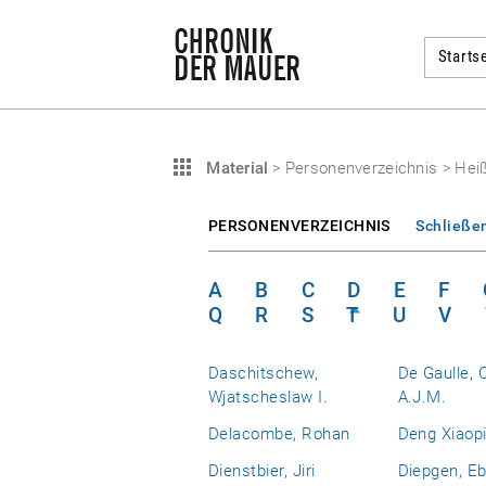
Startse
Material
>
Personenverzeichnis
>
Heiß
PERSONENVERZEICHNIS
Schließe
A
B
C
D
E
F
Q
R
S
T
U
V
Daschitschew,
De Gaulle, 
Wjatscheslaw I.
A.J.M.
Delacombe, Rohan
Deng Xiaop
Dienstbier, Jiri
Diepgen, E