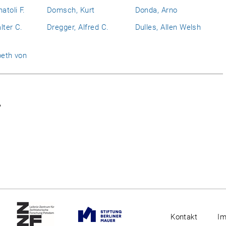
atoli F.
Domsch, Kurt
Donda, Arno
lter C.
Dregger, Alfred C.
Dulles, Allen Welsh
beth von
.
Kontakt
I