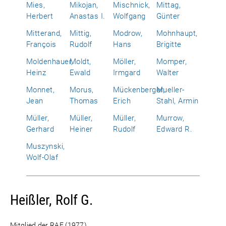
Mies,
Mikojan,
Mischnick,
Mittag,
Herbert
Anastas I.
Wolfgang
Günter
Mitterand,
Mittig,
Modrow,
Mohnhaupt,
François
Rudolf
Hans
Brigitte
Moldenhauer,
Moldt,
Möller,
Momper,
Heinz
Ewald
Irmgard
Walter
Monnet,
Morus,
Mückenberger,
Mueller-
Jean
Thomas
Erich
Stahl, Armin
Müller,
Müller,
Müller,
Murrow,
Gerhard
Heiner
Rudolf
Edward R.
Muszynski,
Wolf-Olaf
Heißler, Rolf G.
Mitglied der RAF (1977)