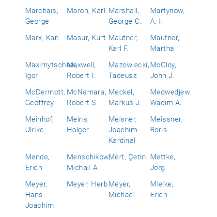
Marchais,
Maron, Karl
Marshall,
Martynow,
George
George C.
A. I.
Marx, Karl
Masur, Kurt
Mautner,
Mautner,
Karl F.
Martha
Maximytschew,
Maxwell,
Mazowiecki,
McCloy,
Igor
Robert I.
Tadeusz
John J.
McDermott,
McNamara,
Meckel,
Medwedjew,
Geoffrey
Robert S.
Markus J.
Wadim A.
Meinhof,
Meins,
Meisner,
Meissner,
Ulrike
Holger
Joachim
Boris
Kardinal
Mende,
Menschikow,
Mert, Çetin
Mettke,
Erich
Michail A.
Jörg
Meyer,
Meyer, Herb
Meyer,
Mielke,
Hans-
Michael
Erich
Joachim