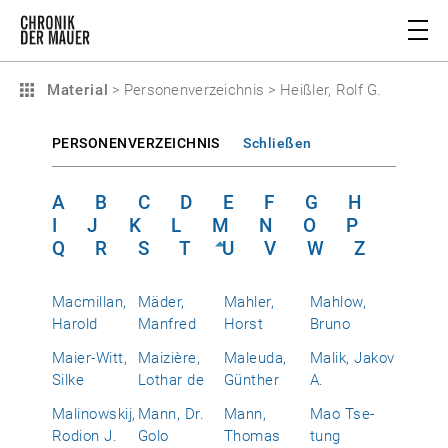
Material
>
Personenverzeichnis
>
Heißler, Rolf G.
PERSONENVERZEICHNIS
Schließen
A
B
C
D
E
F
G
H
I
J
K
L
M
N
O
P
Q
R
S
T
U
V
W
Z
Macmillan,
Mäder,
Mahler,
Mahlow,
Harold
Manfred
Horst
Bruno
Maier-Witt,
Maizière,
Maleuda,
Malik, Jakov
Silke
Lothar de
Günther
A.
Malinowskij,
Mann, Dr.
Mann,
Mao Tse-
Rodion J.
Golo
Thomas
tung