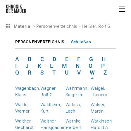
Material
>
Personenverzeichnis
>
Heißler, Rolf G.
PERSONENVERZEICHNIS
Schließen
A
B
C
D
E
F
G
H
I
J
K
L
M
N
O
P
Q
R
S
T
U
V
W
Z
Wagenbach,
Wagner,
Wahrmann,
Waigel,
Klaus
Rolf C.
Siegfried
Theodor
Walde,
Waldheim,
Walesa,
Walser,
Werner
Kurt
Lech
Martin
Walther,
Walther,
Warnke,
Watkinson,
Gebhardt
Hansjoachim
Herbert
Harold A.