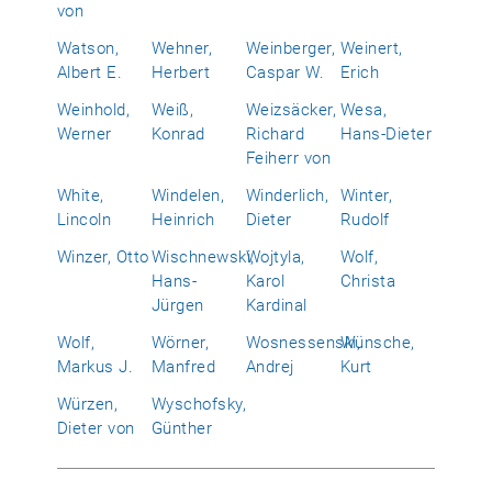
von
Watson,
Wehner,
Weinberger,
Weinert,
Albert E.
Herbert
Caspar W.
Erich
Weinhold,
Weiß,
Weizsäcker,
Wesa,
Werner
Konrad
Richard
Hans-Dieter
Feiherr von
White,
Windelen,
Winderlich,
Winter,
Lincoln
Heinrich
Dieter
Rudolf
Winzer, Otto
Wischnewski,
Wojtyla,
Wolf,
Hans-
Karol
Christa
Jürgen
Kardinal
Wolf,
Wörner,
Wosnessenski,
Wünsche,
Markus J.
Manfred
Andrej
Kurt
Würzen,
Wyschofsky,
Dieter von
Günther