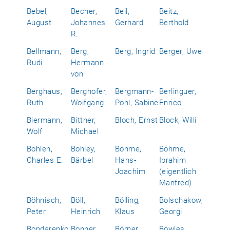
Bebel,
Becher,
Beil,
Beitz,
August
Johannes
Gerhard
Berthold
R.
Bellmann,
Berg,
Berg, Ingrid
Berger, Uwe
Rudi
Hermann
von
Berghaus,
Berghofer,
Bergmann-
Berlinguer,
Ruth
Wolfgang
Pohl, Sabine
Enrico
Biermann,
Bittner,
Bloch, Ernst
Block, Willi
Wolf
Michael
Bohlen,
Bohley,
Böhme,
Böhme,
Charles E.
Bärbel
Hans-
Ibrahim
Joachim
(eigentlich
Manfred)
Böhnisch,
Böll,
Bölling,
Bolschakow,
Peter
Heinrich
Klaus
Georgi
Bondarenko,
Bonner,
Börner,
Bowles,