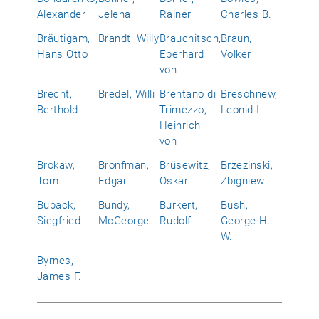
Alexander
Jelena
Rainer
Charles B.
Bräutigam,
Brandt, Willy
Brauchitsch,
Braun,
Hans Otto
Eberhard
Volker
von
Brecht,
Bredel, Willi
Brentano di
Breschnew,
Berthold
Trimezzo,
Leonid I.
Heinrich
von
Brokaw,
Bronfman,
Brüsewitz,
Brzezinski,
Tom
Edgar
Oskar
Zbigniew
Buback,
Bundy,
Burkert,
Bush,
Siegfried
McGeorge
Rudolf
George H.
W.
Byrnes,
James F.