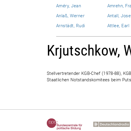
Améry, Jean
Amrehn, Fr
Anlaß, Werner
Antall, Jose
Arnstädt, Rudi
Attlee, Ear
Krjutschkow, W
Stellvertretender KGB-Chef (1978-88), KGB
Staatlichen Notstandskomitees beim Put