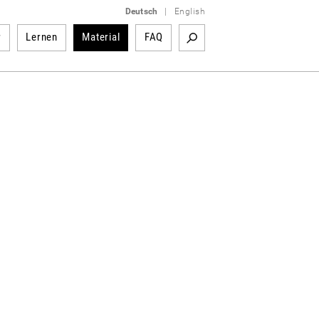
Deutsch
|
English
r
Lernen
Material
FAQ