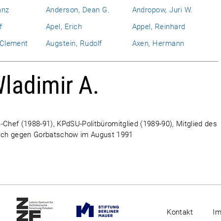
anz
Anderson, Dean G.
Andropow, Juri W.
f
Apel, Erich
Appel, Reinhard
l Clement
Augstein, Rudolf
Axen, Hermann
ladimir A.
-Chef (1988-91), KPdSU-Politbüromitglied (1989-90), Mitglied des
sch gegen Gorbatschow im August 1991
Kontakt
I