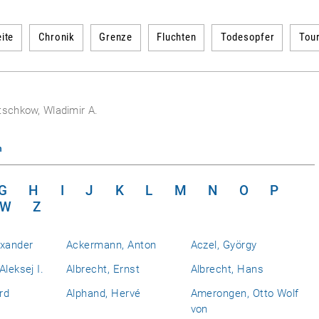
ite
Chronik
Grenze
Fluchten
Todesopfer
Tou
tschkow, Wladimir A.
n
G
H
I
J
K
L
M
N
O
P
W
Z
exander
Ackermann, Anton
Aczel, György
Aleksej I.
Albrecht, Ernst
Albrecht, Hans
rd
Alphand, Hervé
Amerongen, Otto Wolf
von