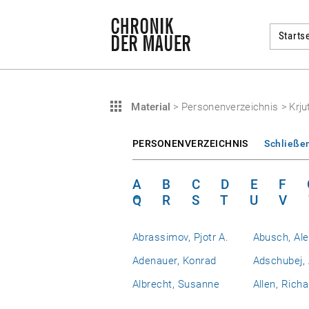
Startse
Material
>
Personenverzeichnis
>
Krju
PERSONENVERZEICHNIS
Schließe
A
B
C
D
E
F
Q
R
S
T
U
V
Abrassimov, Pjotr A.
Abusch, Al
Adenauer, Konrad
Adschubej, 
Albrecht, Susanne
Allen, Richa