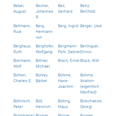
Bebel,
Becher,
Beil,
Beitz,
August
Johannes
Gerhard
Berthold
R.
Bellmann,
Berg,
Berg, Ingrid
Berger, Uwe
Rudi
Hermann
von
Berghaus,
Berghofer,
Bergmann-
Berlinguer,
Ruth
Wolfgang
Pohl, Sabine
Enrico
Biermann,
Bittner,
Bloch, Ernst
Block, Willi
Wolf
Michael
Bohlen,
Bohley,
Böhme,
Böhme,
Charles E.
Bärbel
Hans-
Ibrahim
Joachim
(eigentlich
Manfred)
Böhnisch,
Böll,
Bölling,
Bolschakow,
Peter
Heinrich
Klaus
Georgi
Bondarenko,
Bonner,
Börner,
Bowles,