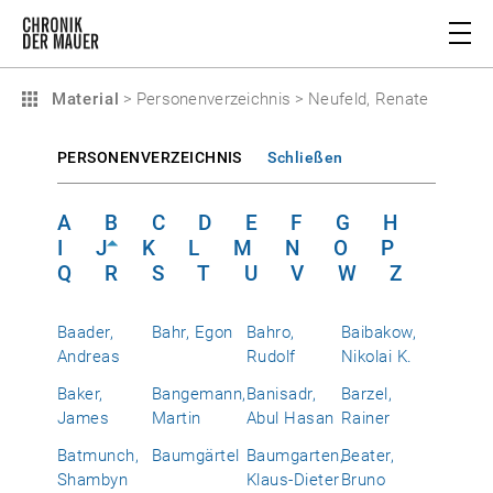
Material
>
Personenverzeichnis
>
Neufeld, Renate
PERSONENVERZEICHNIS
Schließen
A
B
C
D
E
F
G
H
I
J
K
L
M
N
O
P
Q
R
S
T
U
V
W
Z
Baader,
Bahr, Egon
Bahro,
Baibakow,
Andreas
Rudolf
Nikolai K.
Baker,
Bangemann,
Banisadr,
Barzel,
James
Martin
Abul Hasan
Rainer
Batmunch,
Baumgärtel
Baumgarten,
Beater,
Shambyn
Klaus-Dieter
Bruno