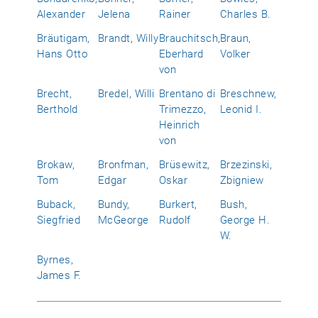
Alexander
Jelena
Rainer
Charles B.
Bräutigam,
Brandt, Willy
Brauchitsch,
Braun,
Hans Otto
Eberhard
Volker
von
Brecht,
Bredel, Willi
Brentano di
Breschnew,
Berthold
Trimezzo,
Leonid I.
Heinrich
von
Brokaw,
Bronfman,
Brüsewitz,
Brzezinski,
Tom
Edgar
Oskar
Zbigniew
Buback,
Bundy,
Burkert,
Bush,
Siegfried
McGeorge
Rudolf
George H.
W.
Byrnes,
James F.