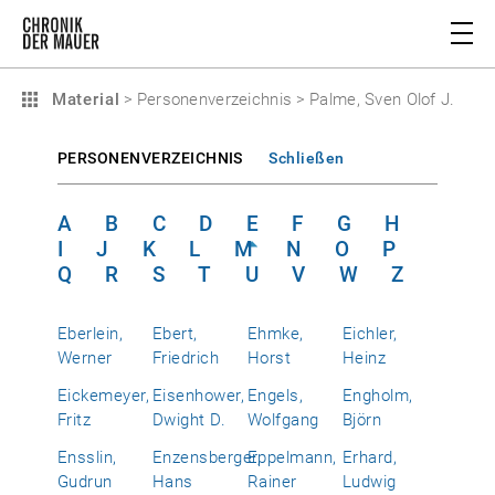
Material
>
Personenverzeichnis
>
Palme, Sven Olof J.
PERSONENVERZEICHNIS
Schließen
A
B
C
D
E
F
G
H
I
J
K
L
M
N
O
P
Q
R
S
T
U
V
W
Z
Eberlein,
Ebert,
Ehmke,
Eichler,
Werner
Friedrich
Horst
Heinz
Eickemeyer,
Eisenhower,
Engels,
Engholm,
Fritz
Dwight D.
Wolfgang
Björn
Ensslin,
Enzensberger,
Eppelmann,
Erhard,
Gudrun
Hans
Rainer
Ludwig