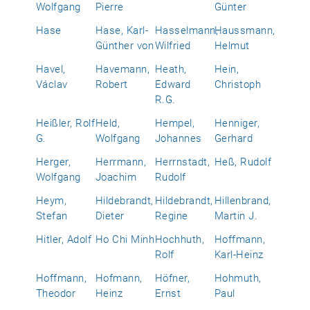
Wolfgang
Pierre
Günter
Hase
Hase, Karl-
Hasselmann,
Haussmann,
Günther von
Wilfried
Helmut
Havel,
Havemann,
Heath,
Hein,
Václav
Robert
Edward
Christoph
R.G.
Heißler, Rolf
Held,
Hempel,
Henniger,
G.
Wolfgang
Johannes
Gerhard
Herger,
Herrmann,
Herrnstadt,
Heß, Rudolf
Wolfgang
Joachim
Rudolf
Heym,
Hildebrandt,
Hildebrandt,
Hillenbrand,
Stefan
Dieter
Regine
Martin J.
Hitler, Adolf
Ho Chi Minh
Hochhuth,
Hoffmann,
Rolf
Karl-Heinz
Hoffmann,
Hofmann,
Höfner,
Hohmuth,
Theodor
Heinz
Ernst
Paul