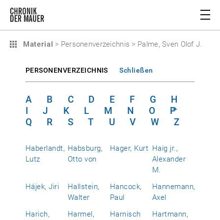
Material
>
Personenverzeichnis
>
Palme, Sven Olof J.
PERSONENVERZEICHNIS
Schließen
A
B
C
D
E
F
G
H
I
J
K
L
M
N
O
P
Q
R
S
T
U
V
W
Z
Haberlandt,
Habsburg,
Hager, Kurt
Haig jr.,
Lutz
Otto von
Alexander
M.
Hájek, Jiri
Hallstein,
Hancock,
Hannemann,
Walter
Paul
Axel
Harich,
Harmel,
Harnisch
Hartmann,