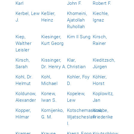
Karl
John F.
Robert F.
Kerbel, Lew
Keßler,
Khomeini,
Kiechle,
J.
Heinz
Ajatollah
Ignaz
Ruhollah
Kiep,
Kiesinger,
Kim Il Sung
Kirsch,
Walther
Kurt Georg
Rainer
Leisler
Kirsch,
Kissinger,
Klar,
Kleditzsch,
Sarah
Dr. Henry A.
Christian
Jürgen
Kohl, Dr.
Kohl,
Kohler, Foy
Köhler,
Helmut
Michael
D.
Horst
Koldunow,
Konew,
Kopelew,
Koplowitz,
Alexander
Iwan S.
Lew
Jan
Kopper,
Kornijenko,
Kotschemassow,
Krabbe,
Hilmar
G. M.
Wjatscheslaw
Friederike
I.
Kramer,
Krause,
Krenz, Egon
Krjutschkow,