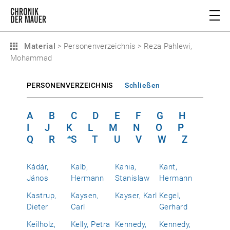
Material
>
Personenverzeichnis
>
Reza Pahlewi,
Mohammad
PERSONENVERZEICHNIS
Schließen
A
B
C
D
E
F
G
H
I
J
K
L
M
N
O
P
Q
R
S
T
U
V
W
Z
Kádár,
Kalb,
Kania,
Kant,
János
Hermann
Stanislaw
Hermann
Kastrup,
Kaysen,
Kayser, Karl
Kegel,
Dieter
Carl
Gerhard
Keilholz,
Kelly, Petra
Kennedy,
Kennedy,