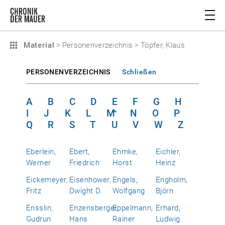
Material
>
Personenverzeichnis
>
Töpfer, Klaus
PERSONENVERZEICHNIS
Schließen
A
B
C
D
E
F
G
H
I
J
K
L
M
N
O
P
Q
R
S
T
U
V
W
Z
Eberlein,
Ebert,
Ehmke,
Eichler,
Werner
Friedrich
Horst
Heinz
Eickemeyer,
Eisenhower,
Engels,
Engholm,
Fritz
Dwight D.
Wolfgang
Björn
Ensslin,
Enzensberger,
Eppelmann,
Erhard,
Gudrun
Hans
Rainer
Ludwig