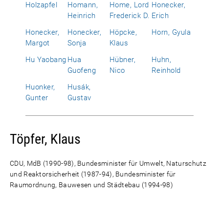
Holzapfel
Homann,
Home, Lord
Honecker,
Heinrich
Frederick D.
Erich
Honecker,
Honecker,
Höpcke,
Horn, Gyula
Margot
Sonja
Klaus
Hu Yaobang
Hua
Hübner,
Huhn,
Guofeng
Nico
Reinhold
Huonker,
Husák,
Gunter
Gustav
Töpfer, Klaus
CDU, MdB (1990-98), Bundesminister für Umwelt, Naturschutz
und Reaktorsicherheit (1987-94), Bundesminister für
Raumordnung, Bauwesen und Städtebau (1994-98)