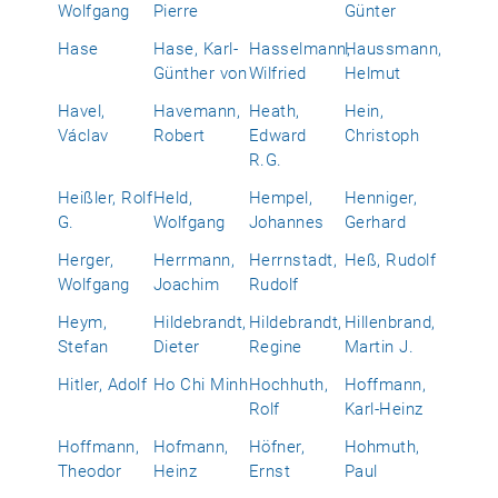
Wolfgang
Pierre
Günter
Hase
Hase, Karl-
Hasselmann,
Haussmann,
Günther von
Wilfried
Helmut
Havel,
Havemann,
Heath,
Hein,
Václav
Robert
Edward
Christoph
R.G.
Heißler, Rolf
Held,
Hempel,
Henniger,
G.
Wolfgang
Johannes
Gerhard
Herger,
Herrmann,
Herrnstadt,
Heß, Rudolf
Wolfgang
Joachim
Rudolf
Heym,
Hildebrandt,
Hildebrandt,
Hillenbrand,
Stefan
Dieter
Regine
Martin J.
Hitler, Adolf
Ho Chi Minh
Hochhuth,
Hoffmann,
Rolf
Karl-Heinz
Hoffmann,
Hofmann,
Höfner,
Hohmuth,
Theodor
Heinz
Ernst
Paul