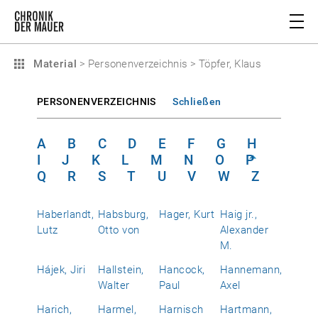
Material
>
Personenverzeichnis
>
Töpfer, Klaus
PERSONENVERZEICHNIS
Schließen
A
B
C
D
E
F
G
H
I
J
K
L
M
N
O
P
Q
R
S
T
U
V
W
Z
Haberlandt,
Habsburg,
Hager, Kurt
Haig jr.,
Lutz
Otto von
Alexander
M.
Hájek, Jiri
Hallstein,
Hancock,
Hannemann,
Walter
Paul
Axel
Harich,
Harmel,
Harnisch
Hartmann,