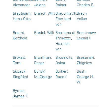
Alexander
Jelena
Rainer
Charles B.
Bräutigam,
Brandt, Willy
Brauchitsch,
Braun,
Hans Otto
Eberhard
Volker
von
Brecht,
Bredel, Willi
Brentano di
Breschnew,
Berthold
Trimezzo,
Leonid I.
Heinrich
von
Brokaw,
Bronfman,
Brüsewitz,
Brzezinski,
Tom
Edgar
Oskar
Zbigniew
Buback,
Bundy,
Burkert,
Bush,
Siegfried
McGeorge
Rudolf
George H.
W.
Byrnes,
James F.