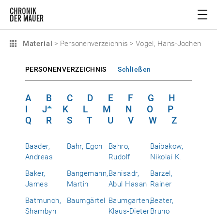
Material
>
Personenverzeichnis
>
Vogel, Hans-Jochen
PERSONENVERZEICHNIS
Schließen
A
B
C
D
E
F
G
H
I
J
K
L
M
N
O
P
Q
R
S
T
U
V
W
Z
Baader,
Bahr, Egon
Bahro,
Baibakow,
Andreas
Rudolf
Nikolai K.
Baker,
Bangemann,
Banisadr,
Barzel,
James
Martin
Abul Hasan
Rainer
Batmunch,
Baumgärtel
Baumgarten,
Beater,
Shambyn
Klaus-Dieter
Bruno