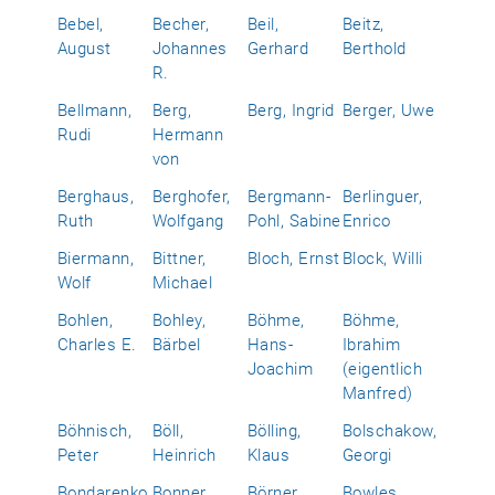
Bebel,
Becher,
Beil,
Beitz,
August
Johannes
Gerhard
Berthold
R.
Bellmann,
Berg,
Berg, Ingrid
Berger, Uwe
Rudi
Hermann
von
Berghaus,
Berghofer,
Bergmann-
Berlinguer,
Ruth
Wolfgang
Pohl, Sabine
Enrico
Biermann,
Bittner,
Bloch, Ernst
Block, Willi
Wolf
Michael
Bohlen,
Bohley,
Böhme,
Böhme,
Charles E.
Bärbel
Hans-
Ibrahim
Joachim
(eigentlich
Manfred)
Böhnisch,
Böll,
Bölling,
Bolschakow,
Peter
Heinrich
Klaus
Georgi
Bondarenko,
Bonner,
Börner,
Bowles,