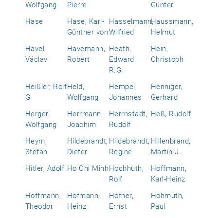
Wolfgang
Pierre
Günter
Hase
Hase, Karl-
Hasselmann,
Haussmann,
Günther von
Wilfried
Helmut
Havel,
Havemann,
Heath,
Hein,
Václav
Robert
Edward
Christoph
R.G.
Heißler, Rolf
Held,
Hempel,
Henniger,
G.
Wolfgang
Johannes
Gerhard
Herger,
Herrmann,
Herrnstadt,
Heß, Rudolf
Wolfgang
Joachim
Rudolf
Heym,
Hildebrandt,
Hildebrandt,
Hillenbrand,
Stefan
Dieter
Regine
Martin J.
Hitler, Adolf
Ho Chi Minh
Hochhuth,
Hoffmann,
Rolf
Karl-Heinz
Hoffmann,
Hofmann,
Höfner,
Hohmuth,
Theodor
Heinz
Ernst
Paul