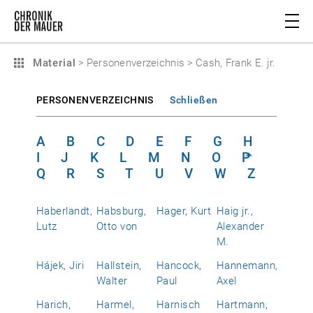
Material
>
Personenverzeichnis
>
Cash, Frank E. jr.
PERSONENVERZEICHNIS
Schließen
A
B
C
D
E
F
G
H
I
J
K
L
M
N
O
P
Q
R
S
T
U
V
W
Z
Haberlandt,
Habsburg,
Hager, Kurt
Haig jr.,
Lutz
Otto von
Alexander
M.
Hájek, Jiri
Hallstein,
Hancock,
Hannemann,
Walter
Paul
Axel
Harich,
Harmel,
Harnisch
Hartmann,