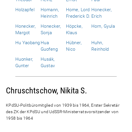
Holzapfel
Homann,
Home, Lord
Honecker,
Heinrich
Frederick D.
Erich
Honecker,
Honecker,
Höpcke,
Horn, Gyula
Margot
Sonja
Klaus
Hu Yaobang
Hua
Hübner,
Huhn,
Guofeng
Nico
Reinhold
Huonker,
Husák,
Gunter
Gustav
Chruschtschow, Nikita S.
KPdSU-Politbüromitglied von 1939 bis 1964, Erster Sekretär
des ZK der KPdSU und UdSSR-Ministerratsvorsitzender von
1958 bis 1964