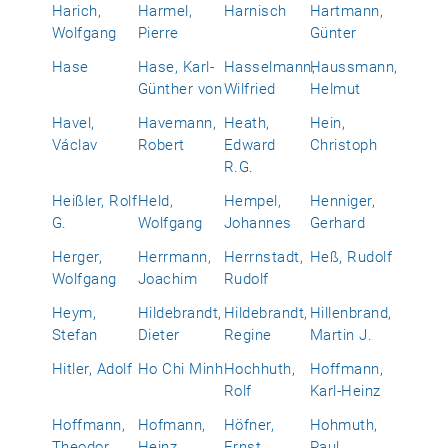
Harich,
Harmel,
Harnisch
Hartmann,
Wolfgang
Pierre
Günter
Hase
Hase, Karl-
Hasselmann,
Haussmann,
Günther von
Wilfried
Helmut
Havel,
Havemann,
Heath,
Hein,
Václav
Robert
Edward
Christoph
R.G.
Heißler, Rolf
Held,
Hempel,
Henniger,
G.
Wolfgang
Johannes
Gerhard
Herger,
Herrmann,
Herrnstadt,
Heß, Rudolf
Wolfgang
Joachim
Rudolf
Heym,
Hildebrandt,
Hildebrandt,
Hillenbrand,
Stefan
Dieter
Regine
Martin J.
Hitler, Adolf
Ho Chi Minh
Hochhuth,
Hoffmann,
Rolf
Karl-Heinz
Hoffmann,
Hofmann,
Höfner,
Hohmuth,
Theodor
Heinz
Ernst
Paul