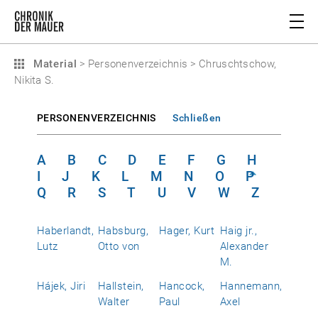
Material
>
Personenverzeichnis
>
Chruschtschow,
Nikita S.
PERSONENVERZEICHNIS
Schließen
A
B
C
D
E
F
G
H
I
J
K
L
M
N
O
P
Q
R
S
T
U
V
W
Z
Haberlandt,
Habsburg,
Hager, Kurt
Haig jr.,
Lutz
Otto von
Alexander
M.
Hájek, Jiri
Hallstein,
Hancock,
Hannemann,
Walter
Paul
Axel