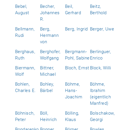
Bebel,
Becher,
Beil,
Beitz,
August
Johannes
Gerhard
Berthold
R.
Bellmann,
Berg,
Berg, Ingrid
Berger, Uwe
Rudi
Hermann
von
Berghaus,
Berghofer,
Bergmann-
Berlinguer,
Ruth
Wolfgang
Pohl, Sabine
Enrico
Biermann,
Bittner,
Bloch, Ernst
Block, Willi
Wolf
Michael
Bohlen,
Bohley,
Böhme,
Böhme,
Charles E.
Bärbel
Hans-
Ibrahim
Joachim
(eigentlich
Manfred)
Böhnisch,
Böll,
Bölling,
Bolschakow,
Peter
Heinrich
Klaus
Georgi
Bondarenko,
Bonner,
Börner,
Bowles,