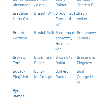
Alexander
Jelena
Rainer
Charles B.
Bräutigam,
Brandt, Willy
Brauchitsch,
Braun,
Hans Otto
Eberhard
Volker
von
Brecht,
Bredel, Willi
Brentano di
Breschnew,
Berthold
Trimezzo,
Leonid I.
Heinrich
von
Brokaw,
Bronfman,
Brüsewitz,
Brzezinski,
Tom
Edgar
Oskar
Zbigniew
Buback,
Bundy,
Burkert,
Bush,
Siegfried
McGeorge
Rudolf
George H.
W.
Byrnes,
James F.