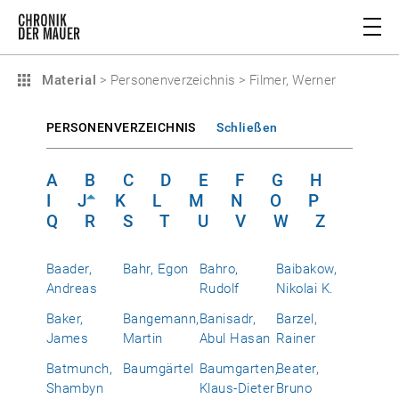
Material
>
Personenverzeichnis
>
Filmer, Werner
PERSONENVERZEICHNIS
Schließen
A
B
C
D
E
F
G
H
I
J
K
L
M
N
O
P
Q
R
S
T
U
V
W
Z
Baader,
Bahr, Egon
Bahro,
Baibakow,
Andreas
Rudolf
Nikolai K.
Baker,
Bangemann,
Banisadr,
Barzel,
James
Martin
Abul Hasan
Rainer
Batmunch,
Baumgärtel
Baumgarten,
Beater,
Shambyn
Klaus-Dieter
Bruno