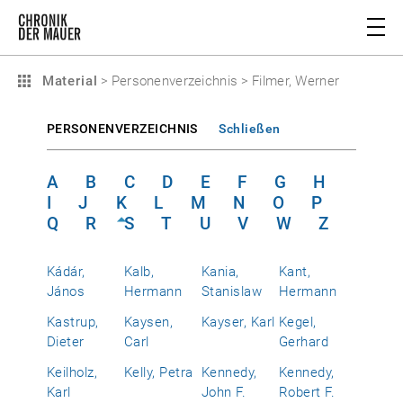
Material
>
Personenverzeichnis
>
Filmer, Werner
PERSONENVERZEICHNIS
Schließen
A
B
C
D
E
F
G
H
I
J
K
L
M
N
O
P
Q
R
S
T
U
V
W
Z
Kádár,
Kalb,
Kania,
Kant,
János
Hermann
Stanislaw
Hermann
Kastrup,
Kaysen,
Kayser, Karl
Kegel,
Dieter
Carl
Gerhard
Keilholz,
Kelly, Petra
Kennedy,
Kennedy,
Karl
John F.
Robert F.