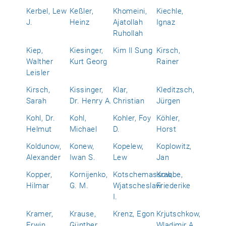
Kerbel, Lew
Keßler,
Khomeini,
Kiechle,
J.
Heinz
Ajatollah
Ignaz
Ruhollah
Kiep,
Kiesinger,
Kim Il Sung
Kirsch,
Walther
Kurt Georg
Rainer
Leisler
Kirsch,
Kissinger,
Klar,
Kleditzsch,
Sarah
Dr. Henry A.
Christian
Jürgen
Kohl, Dr.
Kohl,
Kohler, Foy
Köhler,
Helmut
Michael
D.
Horst
Koldunow,
Konew,
Kopelew,
Koplowitz,
Alexander
Iwan S.
Lew
Jan
Kopper,
Kornijenko,
Kotschemassow,
Krabbe,
Hilmar
G. M.
Wjatscheslaw
Friederike
I.
Kramer,
Krause,
Krenz, Egon
Krjutschkow,
Erwin
Günther
Wladimir A.