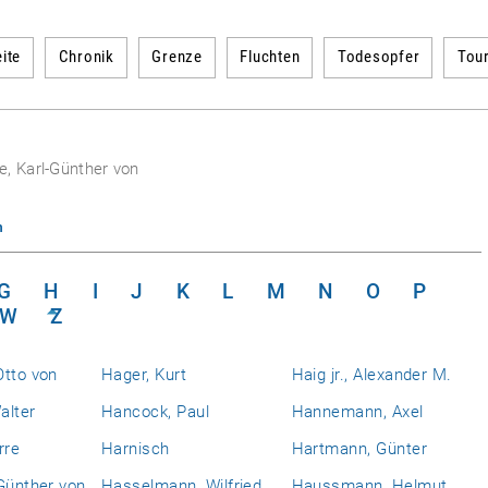
ite
Chronik
Grenze
Fluchten
Todesopfer
Tou
, Karl-Günther von
n
G
H
I
J
K
L
M
N
O
P
W
Z
Otto von
Hager, Kurt
Haig jr., Alexander M.
alter
Hancock, Paul
Hannemann, Axel
rre
Harnisch
Hartmann, Günter
Günther von
Hasselmann, Wilfried
Haussmann, Helmut