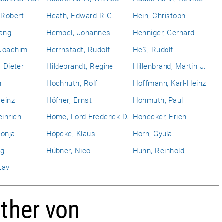
Robert
Heath, Edward R.G.
Hein, Christoph
gang
Hempel, Johannes
Henniger, Gerhard
Joachim
Herrnstadt, Rudolf
Heß, Rudolf
, Dieter
Hildebrandt, Regine
Hillenbrand, Martin J.
h
Hochhuth, Rolf
Hoffmann, Karl-Heinz
einz
Höfner, Ernst
Hohmuth, Paul
inrich
Home, Lord Frederick D.
Honecker, Erich
Sonja
Höpcke, Klaus
Horn, Gyula
ng
Hübner, Nico
Huhn, Reinhold
tav
ther von