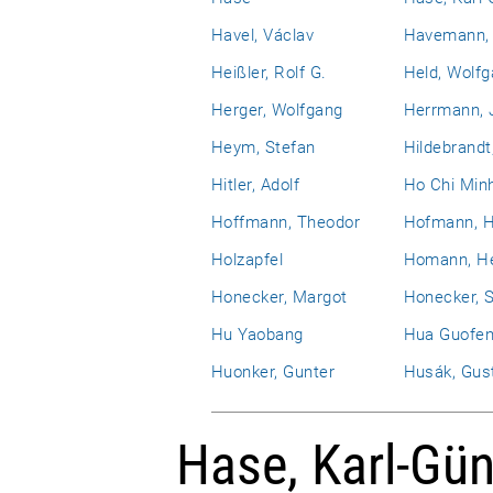
Havel, Václav
Havemann, 
Heißler, Rolf G.
Held, Wolf
Herger, Wolfgang
Herrmann, 
Heym, Stefan
Hildebrandt
Hitler, Adolf
Ho Chi Min
Hoffmann, Theodor
Hofmann, H
Holzapfel
Homann, He
Honecker, Margot
Honecker, 
Hu Yaobang
Hua Guofe
Huonker, Gunter
Husák, Gus
Hase, Karl-Gün