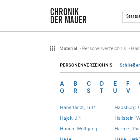
Startse
Material
>
Personenverzeichnis
>
Hase
PERSONENVERZEICHNIS
Schließe
A
B
C
D
E
F
Q
R
S
T
U
V
Haberlandt, Lutz
Habsburg, 
Hájek, Jiri
Hallstein, W
Harich, Wolfgang
Harmel, Pie
Hase
Hase, Karl-