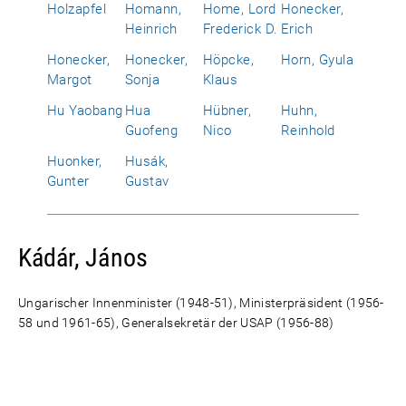
Holzapfel
Homann,
Home, Lord
Honecker,
Heinrich
Frederick D.
Erich
Honecker,
Honecker,
Höpcke,
Horn, Gyula
Margot
Sonja
Klaus
Hu Yaobang
Hua
Hübner,
Huhn,
Guofeng
Nico
Reinhold
Huonker,
Husák,
Gunter
Gustav
Kádár, János
Ungarischer Innenminister (1948-51), Ministerpräsident (1956-
58 und 1961-65), Generalsekretär der USAP (1956-88)