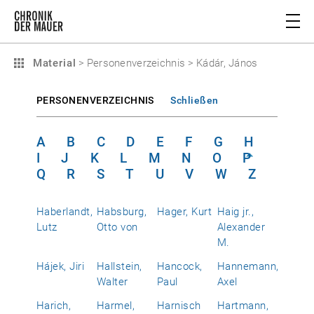
Material
>
Personenverzeichnis
>
Kádár, János
PERSONENVERZEICHNIS
Schließen
A
B
C
D
E
F
G
H
I
J
K
L
M
N
O
P
Q
R
S
T
U
V
W
Z
Haberlandt,
Habsburg,
Hager, Kurt
Haig jr.,
Lutz
Otto von
Alexander
M.
Hájek, Jiri
Hallstein,
Hancock,
Hannemann,
Walter
Paul
Axel
Harich,
Harmel,
Harnisch
Hartmann,