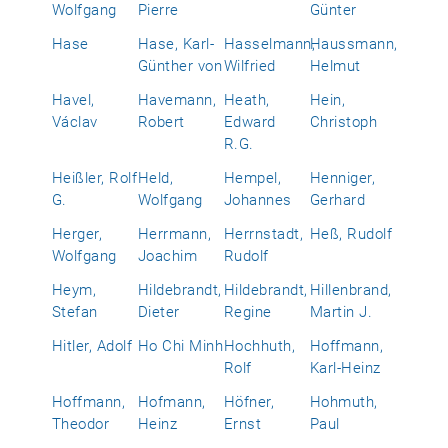
Wolfgang
Pierre
Günter
Hase
Hase, Karl-
Hasselmann,
Haussmann,
Günther von
Wilfried
Helmut
Havel,
Havemann,
Heath,
Hein,
Václav
Robert
Edward
Christoph
R.G.
Heißler, Rolf
Held,
Hempel,
Henniger,
G.
Wolfgang
Johannes
Gerhard
Herger,
Herrmann,
Herrnstadt,
Heß, Rudolf
Wolfgang
Joachim
Rudolf
Heym,
Hildebrandt,
Hildebrandt,
Hillenbrand,
Stefan
Dieter
Regine
Martin J.
Hitler, Adolf
Ho Chi Minh
Hochhuth,
Hoffmann,
Rolf
Karl-Heinz
Hoffmann,
Hofmann,
Höfner,
Hohmuth,
Theodor
Heinz
Ernst
Paul