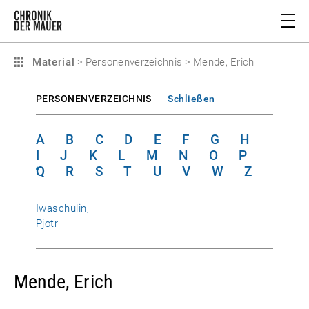
Material
>
Personenverzeichnis
>
Mende, Erich
PERSONENVERZEICHNIS
Schließen
A
B
C
D
E
F
G
H
I
J
K
L
M
N
O
P
Q
R
S
T
U
V
W
Z
Iwaschulin,
Pjotr
Mende, Erich