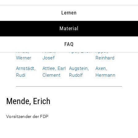
Albrecht,
Allen,
Alphand,
Amerongen,
Lernen
Susanne
Richard
Hervé
Otto Wolf
von
Material
Améry, Jean
Amrehn,
Anderson,
Andropow,
Franz
Dean G.
Juri W.
FAQ
Anlaß,
Antall,
Apel, Erich
Appel,
Werner
Josef
Reinhard
Arnstädt,
Attlee, Earl
Augstein,
Axen,
Rudi
Clement
Rudolf
Hermann
Mende, Erich
Vorsitzender der FDP