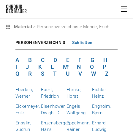
Material
>
Personenverzeichnis
>
Mende, Erich
PERSONENVERZEICHNIS
Schließen
A
B
C
D
E
F
G
H
I
J
K
L
M
N
O
P
Q
R
S
T
U
V
W
Z
Eberlein,
Ebert,
Ehmke,
Eichler,
Werner
Friedrich
Horst
Heinz
Eickemeyer,
Eisenhower,
Engels,
Engholm,
Fritz
Dwight D.
Wolfgang
Björn
Ensslin,
Enzensberger,
Eppelmann,
Erhard,
Gudrun
Hans
Rainer
Ludwig