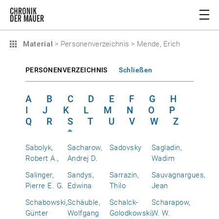
Material
>
Personenverzeichnis
>
Mende, Erich
PERSONENVERZEICHNIS
Schließen
A
B
C
D
E
F
G
H
I
J
K
L
M
N
O
P
Q
R
S
T
U
V
W
Z
Sabolyk,
Sacharow,
Sadovsky
Sagladin,
Robert A.,
Andrej D.
Wadim
Salinger,
Sandys,
Sarrazin,
Sauvagnargues,
Pierre E. G.
Edwina
Thilo
Jean
Schabowski,
Schäuble,
Schalck-
Scharapow,
Günter
Wolfgang
Golodkowski,
W. W.