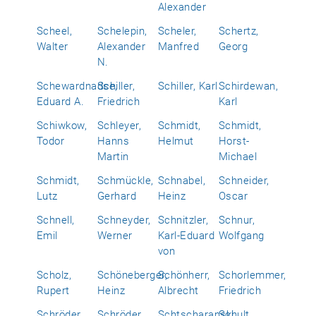
Alexander
Scheel,
Schelepin,
Scheler,
Schertz,
Walter
Alexander
Manfred
Georg
N.
Schewardnadse,
Schiller,
Schiller, Karl
Schirdewan,
Eduard A.
Friedrich
Karl
Schiwkow,
Schleyer,
Schmidt,
Schmidt,
Todor
Hanns
Helmut
Horst-
Martin
Michael
Schmidt,
Schmückle,
Schnabel,
Schneider,
Lutz
Gerhard
Heinz
Oscar
Schnell,
Schneyder,
Schnitzler,
Schnur,
Emil
Werner
Karl-Eduard
Wolfgang
von
Scholz,
Schöneberger,
Schönherr,
Schorlemmer,
Rupert
Heinz
Albrecht
Friedrich
Schröder,
Schröder,
Schtscharanski,
Schult,