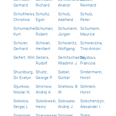
Gerhard
Richard
Anatoli
Reinhard
Schultheiss,
Schultz,
Schulz,
Schulz,
Christina
Egon
Adelheid
Peter
Schumacher,
Schuman,
Schumann,
Schumann,
Kurt
Robert
Jürgen
Maurice
Schürer,
Schwan,
Schwanitz,
Schwierzina,
Gerhard
Heribert
Wolfgang
Tino-Antoni
Seifert, Willi
Seiters,
Semitschastnij,
Seydoux,
Rudolf
Wladimir J.
Francois
Shuckburg,
Shultz,
Sieber,
Sindermann,
Sir Evelyn
George P.
Günter
Horst
Sljunkow,
Smirnow,
Snetkow, B.
Söhnlein,
Nikolai N.
Andrej A.
W.
Horst
Sokolow,
Sokolowski,
Solowjew,
Solschenizyn,
Sergej L.
Heinz
Andrej J.
Alexander I.
Sorensen,
Sparwasser,
Springer,
Stalin,