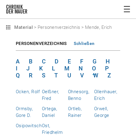
Material
>
Personenverzeichnis
>
Mende, Erich
PERSONENVERZEICHNIS
Schließen
A
B
C
D
E
F
G
H
I
J
K
L
M
N
O
P
Q
R
S
T
U
V
W
Z
Ocken, Rolf
Oelßner,
Ohnesorg,
Ollenhauer,
Fred
Benno
Erich
Ormsby,
Ortega,
Ortleb,
Orwell,
Gore D.
Daniel
Rainer
George
Osipowitsch
Ost,
Friedhelm