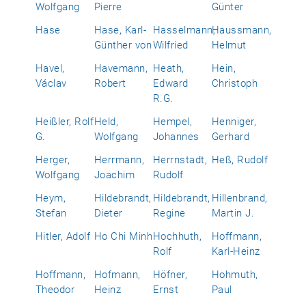
Wolfgang
Pierre
Günter
Hase
Hase, Karl-
Hasselmann,
Haussmann,
Günther von
Wilfried
Helmut
Havel,
Havemann,
Heath,
Hein,
Václav
Robert
Edward
Christoph
R.G.
Heißler, Rolf
Held,
Hempel,
Henniger,
G.
Wolfgang
Johannes
Gerhard
Herger,
Herrmann,
Herrnstadt,
Heß, Rudolf
Wolfgang
Joachim
Rudolf
Heym,
Hildebrandt,
Hildebrandt,
Hillenbrand,
Stefan
Dieter
Regine
Martin J.
Hitler, Adolf
Ho Chi Minh
Hochhuth,
Hoffmann,
Rolf
Karl-Heinz
Hoffmann,
Hofmann,
Höfner,
Hohmuth,
Theodor
Heinz
Ernst
Paul