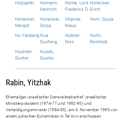
Holzapfel
Homann,
Home, Lord
Honecker,
Heinrich
Frederick D.
Erich
Honecker,
Honecker,
Höpcke,
Horn, Gyula
Margot
Sonja
Klaus
Hu Yaobang
Hua
Hübner,
Huhn,
Guofeng
Nico
Reinhold
Huonker,
Husák,
Gunter
Gustav
Rabin, Yitzhak
Ehemaliger israelischer Generalstabschef, israelischer
Ministerpräsident (1974-77 und 1992-95) und
Verteidigungsminister (1984-95), am 4. November 1995 von
einem jüdischen Extremisten in Tel Aviv erschossen