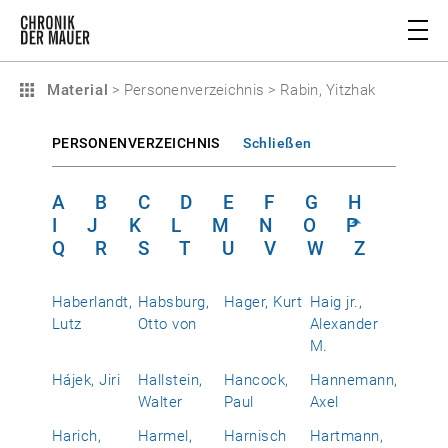
Material
>
Personenverzeichnis
>
Rabin, Yitzhak
PERSONENVERZEICHNIS
Schließen
A
B
C
D
E
F
G
H
I
J
K
L
M
N
O
P
Q
R
S
T
U
V
W
Z
Haberlandt,
Habsburg,
Hager, Kurt
Haig jr.,
Lutz
Otto von
Alexander
M.
Hájek, Jiri
Hallstein,
Hancock,
Hannemann,
Walter
Paul
Axel
Harich,
Harmel,
Harnisch
Hartmann,