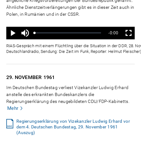
angebliche Kriegsvorbereitungen der Bundesrepublik genannt.
Ähnliche Dienstzeitverlängerungen gibt es in dieser Zeit auch in
Polen, in Rumänien und in der CSSR.
Ton
Verbleibende
-0:00
aus
Geladen
:
Status
:
Wiedergabe
Vollbild
0%
0%
Zeit
RIAS-Gespräch mit einem Flüchtling über die Situation in der DDR, 28. N
Deutschlandradio, Sendung: Die Zeit im Funk, Reporter: Helmut Fleischer
29. NOVEMBER
1961
Im Deutschen Bundestag verliest Vizekanzler Ludwig Erhard
anstelle des erkrankten Bundeskanzlers die
Regierungserklärung des neugebildeten CDU/FDP-Kabinetts.
Mehr
Regierungserklärung von Vizekanzler Ludwig Erhard vor
dem 4. Deutschen Bundestag, 29. November 1961
(Auszug)