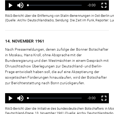
Ton
Verbleibende
-0:00
aus
Geladen
:
Status
:
Wiedergabe
Vollbild
0%
0%
Zeit
RIAS-Bericht über die Entfernung von Stalin-Benennungen in Ost-Berlin 
(Quelle: Archiv Deutschlandradio, Sendung: Die Zeit im Funk, Reporter: L
14. NOVEMBER
1961
Nach Pressemeldungen, denen zufolge der Bonner Botschafter
in Moskau, Hans Kroll, ohne Absprache mit der
Bundesregierung und den Westmächten in einem Gespräch mit
Chruschtschow Überlegungen zur Deutschland- und Berlin-
Frage entwickelt haben soll, die auf eine Akzeptierung der
sowjetischen Forderungen hinauslaufen, wird der Botschafter
zur Berichterstattung nach Bonn zurückgerufen.
Ton
Verbleibende
-0:00
aus
Geladen
:
Status
:
Wiedergabe
Vollbild
0%
0%
Zeit
RIAS-Bericht über die Initiative des bundesdeutschen Botschafters in Mosk
Deutschland-Frage, 13. November 1961 (Quelle: Archiv Deutschlandradio,