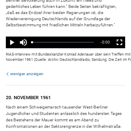
Berliner Bevölkerung auch in Zukunft ein freies und
gedeihliches Leben führen kann." Beide Seiten bekräftigten,
„daß es das Endziel ihrer beiden Regierungen ist, die
Wiedervereinigung Deutschlands auf der Grundlage der
Selbstbestimmung mit friedlichen Mitteln herbeizuführen."
Ton
Verbleibende
-0:00
aus
Geladen
:
Status
:
Wiedergabe
Vollbild
0%
0%
Zeit
RIAS-Interview mit Bundeskanzler Konrad Adenauer über sein Treffen mit
November 1961 (Quelle: Archiv Deutschlandradio, Sendung: Die Zeit im Fu
weniger anzeigen
20. NOVEMBER
1961
Nach einem Schweigemarsch tausender West-Berliner
Jugendlicher und Studenten anlässlich des hundersten Tages
des Bestehens der Mauer kommt es am Abend zu
Konfrontationen an der Sektorengrenze in der Wilhelmstraße.