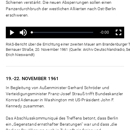
Schienen verstärkt. Die neuen Absperrungen sollen einen
Panzerdurchbruch der westlichen Alliierten nach Ost-Berlin
erschweren.
Ton
Verbleibende
-0:00
aus
Geladen
:
Status
:
Wiedergabe
Vollbild
0%
0%
Zeit
RIAS-Bericht über die Errichtung einer zweiten Mauer am Brandenburger T
Bernauer Straße, 20. November 1961 (Quelle: Archiv Deutschlandradio, S
Erich Nieswandt)
19.-22. NOVEMBER
1961
In Begleitung von Außenminister Gerhard Schröder und
Verteidigungsminister Franz-Josef Strauß trifft Bundeskanzler
Konrad Adenauer in Washington mit US-Präsident John F.
Kennedy zusammen.
Das Abschlusskommuniqué des Treffens betont, dass Berlin
ein „Gegenstand ernsthafter Beratungen" war und dass „die