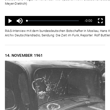
Meyer-Dietrich)
Ton
Verbleibende
-0:00
aus
Geladen
:
Status
:
Wiedergabe
Vollbild
0%
0%
Zeit
RIAS-Interview mit dem bundesdeutschen Botschafter in Moskau, Hans Kr
Archiv Deutschlandradio, Sendung: Die Zeit im Funk, Reporter: Rolf Buttle
14. NOVEMBER
1961