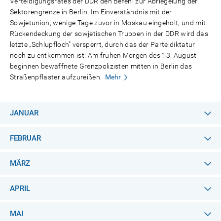
Verteidigungsrates der DDR den Befehl zur Abriegelung der
Sektorengrenze in Berlin. Im Einverständnis mit der
Sowjetunion, wenige Tage zuvor in Moskau eingeholt, und mit
Rückendeckung der sowjetischen Truppen in der DDR wird das
letzte „Schlupfloch" versperrt, durch das der Parteidiktatur
noch zu entkommen ist: Am frühen Morgen des 13. August
beginnen bewaffnete Grenzpolizisten mitten in Berlin das
Straßenpflaster aufzureißen.
Mehr
JANUAR
FEBRUAR
MÄRZ
APRIL
MAI