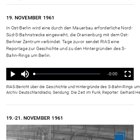
19. NOVEMBER
1961
In Ost-Berlin wird eine durch den Mauerbau erforderliche Nord-
Süd-S-Bahnstrecke eingeweiht, die Oranienburg mit dem Ost-
Berliner Zentrum verbindet. Tage zuvor sendet RIAS eine
Reportage zur Geschichte und zu den Hintergründen des S-
Bahn-Rings um Berlin.
Ton
Verbleibende
-0:00
aus
Geladen
:
Status
:
Wiedergabe
Vollbild
0%
0%
Zeit
RIAS-Bericht über die Geschichte und Hintergründe des S-Bahn-Rings um 
Archiv Deutschlandradio, Sendung: Die Zeit im Funk, Reporter: Gerhard 
19.-21. NOVEMBER
1961