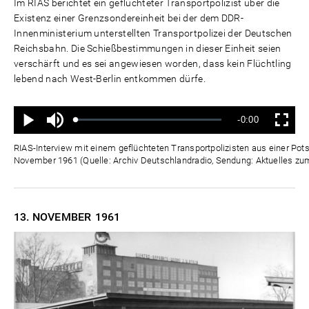
Im RIAS berichtet ein geflüchteter Transportpolizist über die
Existenz einer Grenzsondereinheit bei der dem DDR-
Innenministerium unterstellten Transportpolizei der Deutschen
Reichsbahn. Die Schießbestimmungen in dieser Einheit seien
verschärft und es sei angewiesen worden, dass kein Flüchtling
lebend nach West-Berlin entkommen dürfe.
Ton
Verbleibende
-0:00
aus
Geladen
:
Status
:
Wiedergabe
Vollbild
0%
0%
Zeit
RIAS-Interview mit einem geflüchteten Transportpolizisten aus einer Pot
November 1961 (Quelle: Archiv Deutschlandradio, Sendung: Aktuelles zu
13. NOVEMBER
1961