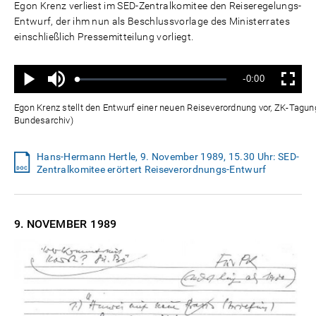
Egon Krenz verliest im SED-Zentralkomitee den Reiseregelungs-
Entwurf, der ihm nun als Beschlussvorlage des Ministerrates
einschließlich Pressemitteilung vorliegt.
Ton
Verbleibende
-0:00
aus
Geladen
:
Status
:
Wiedergabe
Vollbild
0%
0%
Zeit
Egon Krenz stellt den Entwurf einer neuen Reiseverordnung vor, ZK-Tagu
Bundesarchiv)
Hans-Hermann Hertle, 9. November 1989, 15.30 Uhr: SED-
Zentralkomitee erörtert Reiseverordnungs-Entwurf
9. NOVEMBER
1989