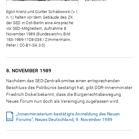
Egon Krenz und Günter Schabowski (v. l.
n. r.) halten vor dem Gebäude des ZK
der SED in Ost-Berlin eine Ansprache
vor SED-Mitgliedern; Aufnahme 8.
November 1989 (Bundesarchiv, Bild
183-1989-1108-038 / Zimmermann,
Peter / CC-BY-SA 3.0)
8. NOVEMBER
1989
Nachdem das SED-Zentralkomitee einen entsprechenden
Beschluss des Politbüros bestätigt hat, gibt DDR-Innenminister
Friedrich Dickel bekannt, dass die Bürgerrechtsbewegung
Neues Forum nun doch als Vereinigung zugelassen wird.
„Innenministerium bestätigte Anmeldung des Neuen
Forums", Neues Deutschland, 9. November 1989