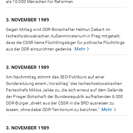
als 10.000 Menschen für Reformen.
3. NOVEMBER
1989
Gegen Mittag wird DDR-Botschafter Helmut Ziebart im
tschechoslowakischen Außenministerium in Prag mitgeteilt,
dass die CSSR keine Flüchtlingslager für politische Flüchtlinge
Mehr
aus der DDR einzurichten gedenke.
3. NOVEMBER
1989
Am Nachmittag stimmt das SED-Politbüro auf einer
Sondersitzung einem „Vorschlag" des tschechoslowakischen
Parteichefs Miklos Jakès zu, die sich erneut auf dem Gelände
der Prager Botschaft der Bundesrepublik aufhaltenden 6.000
DDR-Bürger „direkt aus der CSSR in die BRD ausreisen zu
Mehr
lassen, ohne dabei DDR-Territorium zu berühren."
3. NOVEMBER
1989