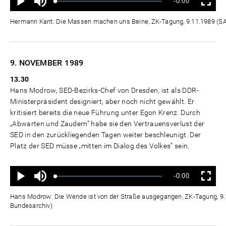
Verbleibende
-0:00
aus
Geladen
:
Status
:
Wiedergabe
Vollbild
0%
0%
Zeit
Hermann Kant: Die Massen machen uns Beine, ZK-Tagung, 9.11.1989 (
9. NOVEMBER
1989
13.30
Hans Modrow, SED-Bezirks-Chef von Dresden, ist als DDR-
Ministerpräsident designiert, aber noch nicht gewählt. Er
kritisiert bereits die neue Führung unter Egon Krenz. Durch
„Abwarten und Zaudern“ habe sie den Vertrauensverlust der
SED in den zurückliegenden Tagen weiter beschleunigt. Der
Platz der SED müsse „mitten im Dialog des Volkes“ sein.
Ton
Verbleibende
-0:00
aus
Geladen
:
Status
:
Wiedergabe
Vollbild
0%
0%
Zeit
Hans Modrow: Die Wende ist von der Straße ausgegangen, ZK-Tagung, 9
Bundesarchiv)