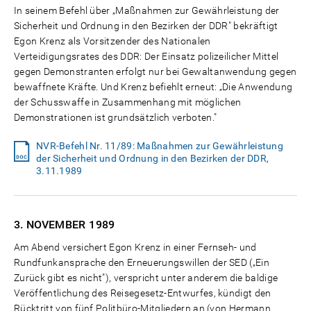
In seinem Befehl über „Maßnahmen zur Gewährleistung der
Sicherheit und Ordnung in den Bezirken der DDR" bekräftigt
Egon Krenz als Vorsitzender des Nationalen
Verteidigungsrates des DDR: Der Einsatz polizeilicher Mittel
gegen Demonstranten erfolgt nur bei Gewaltanwendung gegen
bewaffnete Kräfte. Und Krenz befiehlt erneut: „Die Anwendung
der Schusswaffe in Zusammenhang mit möglichen
Demonstrationen ist grundsätzlich verboten."
NVR-Befehl Nr. 11/89: Maßnahmen zur Gewährleistung
der Sicherheit und Ordnung in den Bezirken der DDR,
3.11.1989
3. NOVEMBER
1989
Am Abend versichert Egon Krenz in einer Fernseh- und
Rundfunkansprache den Erneuerungswillen der SED („Ein
Zurück gibt es nicht"), verspricht unter anderem die baldige
Veröffentlichung des Reisegesetz-Entwurfes, kündigt den
Rücktritt von fünf Politbüro-Mitgliedern an (von Hermann