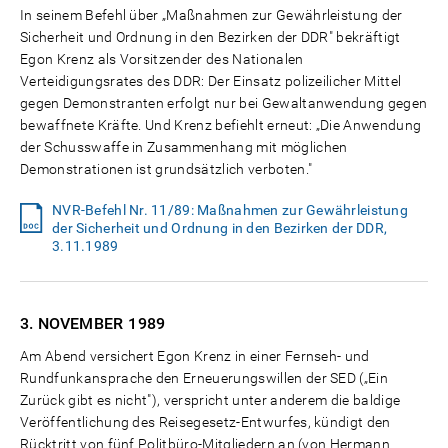
In seinem Befehl über „Maßnahmen zur Gewährleistung der
Sicherheit und Ordnung in den Bezirken der DDR" bekräftigt
Egon Krenz als Vorsitzender des Nationalen
Verteidigungsrates des DDR: Der Einsatz polizeilicher Mittel
gegen Demonstranten erfolgt nur bei Gewaltanwendung gegen
bewaffnete Kräfte. Und Krenz befiehlt erneut: „Die Anwendung
der Schusswaffe in Zusammenhang mit möglichen
Demonstrationen ist grundsätzlich verboten."
NVR-Befehl Nr. 11/89: Maßnahmen zur Gewährleistung
der Sicherheit und Ordnung in den Bezirken der DDR,
3.11.1989
3. NOVEMBER
1989
Am Abend versichert Egon Krenz in einer Fernseh- und
Rundfunkansprache den Erneuerungswillen der SED („Ein
Zurück gibt es nicht"), verspricht unter anderem die baldige
Veröffentlichung des Reisegesetz-Entwurfes, kündigt den
Rücktritt von fünf Politbüro-Mitgliedern an (von Hermann