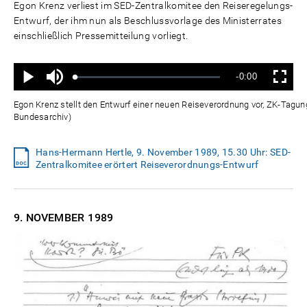
Egon Krenz verliest im SED-Zentralkomitee den Reiseregelungs-
Entwurf, der ihm nun als Beschlussvorlage des Ministerrates
einschließlich Pressemitteilung vorliegt.
Ton
Verbleibende
-0:00
aus
Geladen
:
Status
:
Wiedergabe
Vollbild
0%
0%
Zeit
Egon Krenz stellt den Entwurf einer neuen Reiseverordnung vor, ZK-Tagu
Bundesarchiv)
Hans-Hermann Hertle, 9. November 1989, 15.30 Uhr: SED-
Zentralkomitee erörtert Reiseverordnungs-Entwurf
9. NOVEMBER
1989