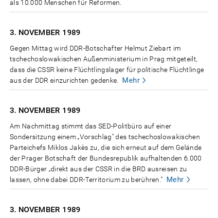
als 10.000 Menschen für Reformen.
3. NOVEMBER
1989
Gegen Mittag wird DDR-Botschafter Helmut Ziebart im
tschechoslowakischen Außenministerium in Prag mitgeteilt,
dass die CSSR keine Flüchtlingslager für politische Flüchtlinge
Mehr
aus der DDR einzurichten gedenke.
3. NOVEMBER
1989
Am Nachmittag stimmt das SED-Politbüro auf einer
Sondersitzung einem „Vorschlag" des tschechoslowakischen
Parteichefs Miklos Jakès zu, die sich erneut auf dem Gelände
der Prager Botschaft der Bundesrepublik aufhaltenden 6.000
DDR-Bürger „direkt aus der CSSR in die BRD ausreisen zu
Mehr
lassen, ohne dabei DDR-Territorium zu berühren."
3. NOVEMBER
1989