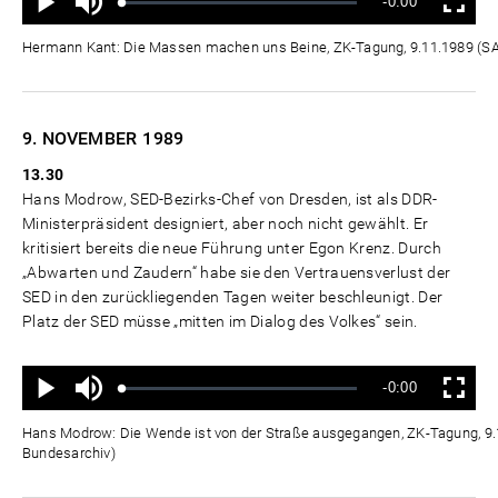
Verbleibende
-0:00
aus
Geladen
:
Status
:
Wiedergabe
Vollbild
0%
0%
Zeit
Hermann Kant: Die Massen machen uns Beine, ZK-Tagung, 9.11.1989 (
9. NOVEMBER
1989
13.30
Hans Modrow, SED-Bezirks-Chef von Dresden, ist als DDR-
Ministerpräsident designiert, aber noch nicht gewählt. Er
kritisiert bereits die neue Führung unter Egon Krenz. Durch
„Abwarten und Zaudern“ habe sie den Vertrauensverlust der
SED in den zurückliegenden Tagen weiter beschleunigt. Der
Platz der SED müsse „mitten im Dialog des Volkes“ sein.
Ton
Verbleibende
-0:00
aus
Geladen
:
Status
:
Wiedergabe
Vollbild
0%
0%
Zeit
Hans Modrow: Die Wende ist von der Straße ausgegangen, ZK-Tagung, 9
Bundesarchiv)