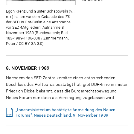
Egon Krenz und Günter Schabowski (v. l.
n. r.) halten vor dem Gebäude des ZK
der SED in Ost-Berlin eine Ansprache
vor SED-Mitgliedern; Aufnahme 8.
November 1989 (Bundesarchiv, Bild
183-1989-1108-038 / Zimmermann,
Peter / CC-BY-SA 3.0)
8. NOVEMBER
1989
Nachdem das SED-Zentralkomitee einen entsprechenden
Beschluss des Politbüros bestätigt hat, gibt DDR-Innenminister
Friedrich Dickel bekannt, dass die Bürgerrechtsbewegung
Neues Forum nun doch als Vereinigung zugelassen wird.
„Innenministerium bestätigte Anmeldung des Neuen
Forums", Neues Deutschland, 9. November 1989