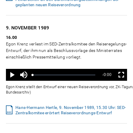
geplanten neuen Reiseverordnung
9. NOVEMBER
1989
16.00
Egon Krenz verliest im SED-Zentralkomitee den Reiseregelungs-
Entwurf, der ihm nun als Beschlussvorlage des Ministerrates
einschließlich Pressemitteilung vorliegt.
Ton
Verbleibende
-0:00
aus
Geladen
:
Status
:
Wiedergabe
Vollbild
0%
0%
Zeit
Egon Krenz stellt den Entwurf einer neuen Reiseverordnung vor, ZK-Tagu
Bundesarchiv)
Hans-Hermann Hertle, 9. November 1989, 15.30 Uhr: SED-
Zentralkomitee erörtert Reiseverordnungs-Entwurf