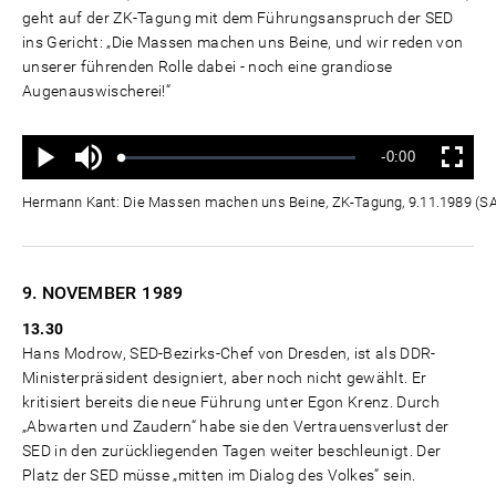
geht auf der ZK-Tagung mit dem Führungsanspruch der SED
ins Gericht: „Die Massen machen uns Beine, und wir reden von
unserer führenden Rolle dabei - noch eine grandiose
Augenauswischerei!“
Ton
Verbleibende
-0:00
aus
Geladen
:
Status
:
Wiedergabe
Vollbild
0%
0%
Zeit
Hermann Kant: Die Massen machen uns Beine, ZK-Tagung, 9.11.1989 (
9. NOVEMBER
1989
13.30
Hans Modrow, SED-Bezirks-Chef von Dresden, ist als DDR-
Ministerpräsident designiert, aber noch nicht gewählt. Er
kritisiert bereits die neue Führung unter Egon Krenz. Durch
„Abwarten und Zaudern“ habe sie den Vertrauensverlust der
SED in den zurückliegenden Tagen weiter beschleunigt. Der
Platz der SED müsse „mitten im Dialog des Volkes“ sein.