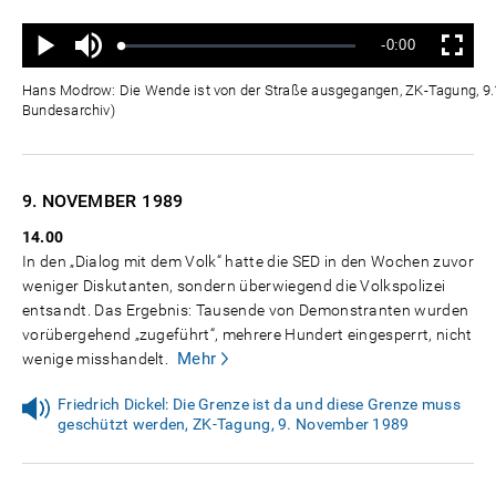
Ton
Verbleibende
-0:00
aus
Geladen
:
Status
:
Wiedergabe
Vollbild
0%
0%
Zeit
Hans Modrow: Die Wende ist von der Straße ausgegangen, ZK-Tagung, 9
Bundesarchiv)
9. NOVEMBER
1989
14.00
In den „Dialog mit dem Volk“ hatte die SED in den Wochen zuvor
weniger Diskutanten, sondern überwiegend die Volkspolizei
entsandt. Das Ergebnis: Tausende von Demonstranten wurden
vorübergehend „zugeführt“, mehrere Hundert eingesperrt, nicht
Mehr
wenige misshandelt.
Friedrich Dickel: Die Grenze ist da und diese Grenze muss
geschützt werden, ZK-Tagung, 9. November 1989