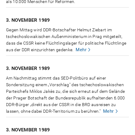
als 10.000 Menschen für Reformen.
3. NOVEMBER
1989
Gegen Mittag wird DDR-Botschafter Helmut Ziebart im
tschechoslowakischen Außenministerium in Prag mitgeteilt,
dass die CSSR keine Flüchtlingslager für politische Flüchtlinge
Mehr
aus der DDR einzurichten gedenke.
3. NOVEMBER
1989
Am Nachmittag stimmt das SED-Politbüro auf einer
Sondersitzung einem „Vorschlag" des tschechoslowakischen
Parteichefs Miklos Jakès zu, die sich erneut auf dem Gelände
der Prager Botschaft der Bundesrepublik aufhaltenden 6.000
DDR-Bürger „direkt aus der CSSR in die BRD ausreisen zu
Mehr
lassen, ohne dabei DDR-Territorium zu berühren."
3. NOVEMBER
1989