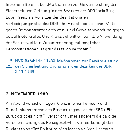
In seinem Befehl über „Maßnahmen zur Gewährleistung der
Sicherheit und Ordnung in den Bezirken der DDR" bekräftigt
Egon Krenz als Vorsitzender des Nationalen
Verteidigungsrates des DDR: Der Einsatz polizeilicher Mittel
gegen Demonstranten erfolgt nur bei Gewaltanwendung gegen
bewaffnete Kräfte. Und Krenz befiehlt erneut: „Die Anwendung
der Schusswaffe in Zusammenhang mit möglichen
Demonstrationen ist grundsätzlich verboten."
NVR-Befehl Nr. 11/89: Maßnahmen zur Gewährleistung
der Sicherheit und Ordnung in den Bezirken der DDR,
3.11.1989
3. NOVEMBER
1989
Am Abend versichert Egon Krenz in einer Fernseh- und
Rundfunkansprache den Erneuerungswillen der SED („Ein
Zurück gibt es nicht"), verspricht unter anderem die baldige
Veröffentlichung des Reisegesetz-Entwurfes, kündigt den
Rücktritt von fünf Politbüro-Mitgliedern an (von Hermann