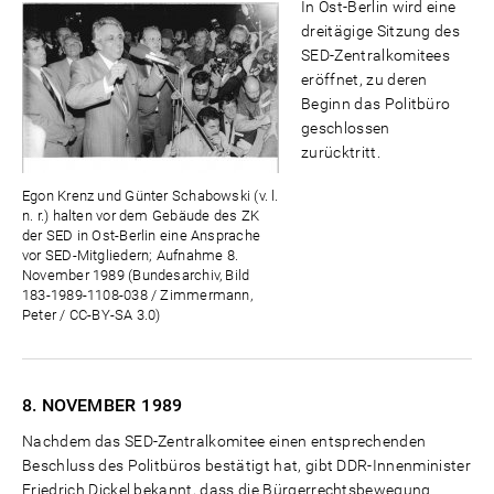
In Ost-Berlin wird eine
dreitägige Sitzung des
SED-Zentralkomitees
eröffnet, zu deren
Beginn das Politbüro
geschlossen
zurücktritt.
Egon Krenz und Günter Schabowski (v. l.
n. r.) halten vor dem Gebäude des ZK
der SED in Ost-Berlin eine Ansprache
vor SED-Mitgliedern; Aufnahme 8.
November 1989 (Bundesarchiv, Bild
183-1989-1108-038 / Zimmermann,
Peter / CC-BY-SA 3.0)
8. NOVEMBER
1989
Nachdem das SED-Zentralkomitee einen entsprechenden
Beschluss des Politbüros bestätigt hat, gibt DDR-Innenminister
Friedrich Dickel bekannt, dass die Bürgerrechtsbewegung