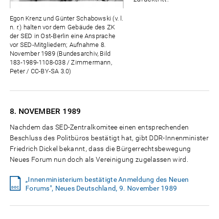
Egon Krenz und Günter Schabowski (v. l.
n. r.) halten vor dem Gebäude des ZK
der SED in Ost-Berlin eine Ansprache
vor SED-Mitgliedern; Aufnahme 8.
November 1989 (Bundesarchiv, Bild
183-1989-1108-038 / Zimmermann,
Peter / CC-BY-SA 3.0)
8. NOVEMBER
1989
Nachdem das SED-Zentralkomitee einen entsprechenden
Beschluss des Politbüros bestätigt hat, gibt DDR-Innenminister
Friedrich Dickel bekannt, dass die Bürgerrechtsbewegung
Neues Forum nun doch als Vereinigung zugelassen wird.
„Innenministerium bestätigte Anmeldung des Neuen
Forums", Neues Deutschland, 9. November 1989