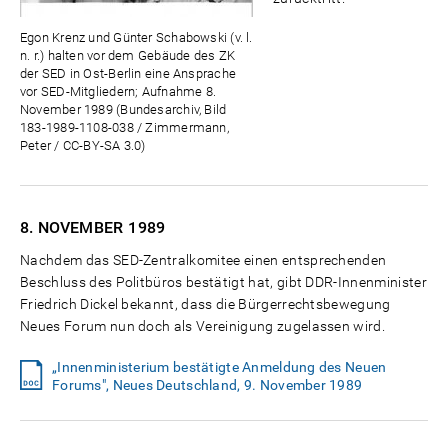
Egon Krenz und Günter Schabowski (v. l.
n. r.) halten vor dem Gebäude des ZK
der SED in Ost-Berlin eine Ansprache
vor SED-Mitgliedern; Aufnahme 8.
November 1989 (Bundesarchiv, Bild
183-1989-1108-038 / Zimmermann,
Peter / CC-BY-SA 3.0)
8. NOVEMBER
1989
Nachdem das SED-Zentralkomitee einen entsprechenden
Beschluss des Politbüros bestätigt hat, gibt DDR-Innenminister
Friedrich Dickel bekannt, dass die Bürgerrechtsbewegung
Neues Forum nun doch als Vereinigung zugelassen wird.
„Innenministerium bestätigte Anmeldung des Neuen
Forums", Neues Deutschland, 9. November 1989