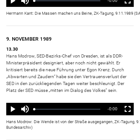
Verbleibende
-0:00
aus
Geladen
:
Status
:
Wiedergabe
Vollbild
0%
0%
Zeit
Hermann Kant: Die Massen machen uns Beine, ZK-Tagung, 9.11.1989 (
9. NOVEMBER
1989
13.30
Hans Modrow, SED-Bezirks-Chef von Dresden, ist als DDR-
Ministerpräsident designiert, aber noch nicht gewählt. Er
kritisiert bereits die neue Führung unter Egon Krenz. Durch
„Abwarten und Zaudern“ habe sie den Vertrauensverlust der
SED in den zurückliegenden Tagen weiter beschleunigt. Der
Platz der SED müsse „mitten im Dialog des Volkes“ sein.
Ton
Verbleibende
-0:00
aus
Geladen
:
Status
:
Wiedergabe
Vollbild
0%
0%
Zeit
Hans Modrow: Die Wende ist von der Straße ausgegangen, ZK-Tagung, 9
Bundesarchiv)