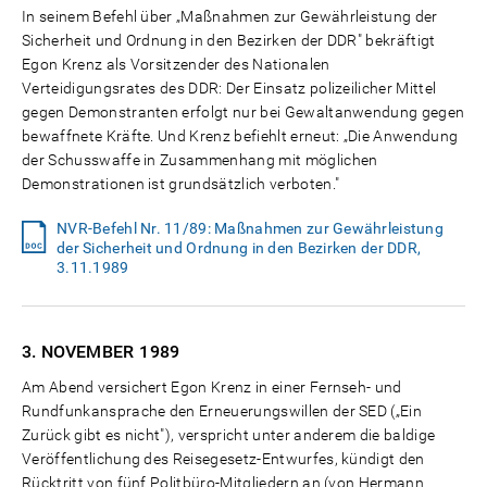
In seinem Befehl über „Maßnahmen zur Gewährleistung der
Sicherheit und Ordnung in den Bezirken der DDR" bekräftigt
Egon Krenz als Vorsitzender des Nationalen
Verteidigungsrates des DDR: Der Einsatz polizeilicher Mittel
gegen Demonstranten erfolgt nur bei Gewaltanwendung gegen
bewaffnete Kräfte. Und Krenz befiehlt erneut: „Die Anwendung
der Schusswaffe in Zusammenhang mit möglichen
Demonstrationen ist grundsätzlich verboten."
NVR-Befehl Nr. 11/89: Maßnahmen zur Gewährleistung
der Sicherheit und Ordnung in den Bezirken der DDR,
3.11.1989
3. NOVEMBER
1989
Am Abend versichert Egon Krenz in einer Fernseh- und
Rundfunkansprache den Erneuerungswillen der SED („Ein
Zurück gibt es nicht"), verspricht unter anderem die baldige
Veröffentlichung des Reisegesetz-Entwurfes, kündigt den
Rücktritt von fünf Politbüro-Mitgliedern an (von Hermann