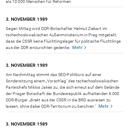
als 10.000 Menschen für Reformen.
3. NOVEMBER
1989
Gegen Mittag wird DDR-Botschafter Helmut Ziebart im
tschechoslowakischen Außenministerium in Prag mitgeteilt,
dass die CSSR keine Flüchtlingslager für politische Flüchtlinge
Mehr
aus der DDR einzurichten gedenke.
3. NOVEMBER
1989
Am Nachmittag stimmt das SED-Politbüro auf einer
Sondersitzung einem „Vorschlag" des tschechoslowakischen
Parteichefs Miklos Jakès zu, die sich erneut auf dem Gelände
der Prager Botschaft der Bundesrepublik aufhaltenden 6.000
DDR-Bürger „direkt aus der CSSR in die BRD ausreisen zu
Mehr
lassen, ohne dabei DDR-Territorium zu berühren."
3. NOVEMBER
1989