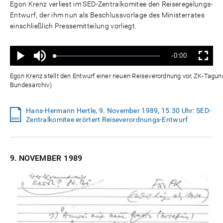
Egon Krenz verliest im SED-Zentralkomitee den Reiseregelungs-
Entwurf, der ihm nun als Beschlussvorlage des Ministerrates
einschließlich Pressemitteilung vorliegt.
Ton
Verbleibende
-0:00
aus
Geladen
:
Status
:
Wiedergabe
Vollbild
0%
0%
Zeit
Egon Krenz stellt den Entwurf einer neuen Reiseverordnung vor, ZK-Tagu
Bundesarchiv)
Hans-Hermann Hertle, 9. November 1989, 15.30 Uhr: SED-
Zentralkomitee erörtert Reiseverordnungs-Entwurf
9. NOVEMBER
1989