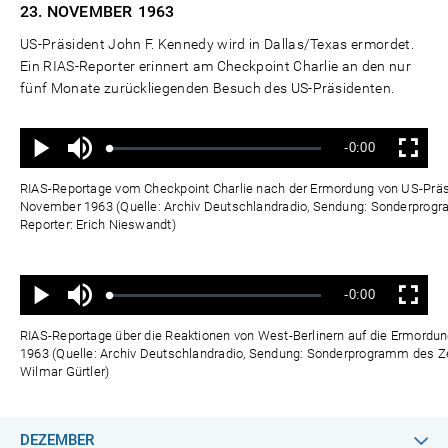
23. NOVEMBER
1963
US-Präsident John F. Kennedy wird in Dallas/Texas ermordet.
Ein RIAS-Reporter erinnert am Checkpoint Charlie an den nur
fünf Monate zurückliegenden Besuch des US-Präsidenten.
Ton
Verbleibende
-0:00
aus
Geladen
:
Status
:
Wiedergabe
Vollbild
0%
0%
Zeit
RIAS-Reportage vom Checkpoint Charlie nach der Ermordung von US-Präsi
November 1963 (Quelle: Archiv Deutschlandradio, Sendung: Sonderprog
Reporter: Erich Nieswandt)
Ton
Verbleibende
-0:00
aus
Geladen
:
Status
:
Wiedergabe
Vollbild
0%
0%
Zeit
RIAS-Reportage über die Reaktionen von West-Berlinern auf die Ermordu
1963 (Quelle: Archiv Deutschlandradio, Sendung: Sonderprogramm des Z
Wilmar Gürtler)
DEZEMBER