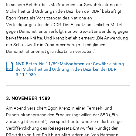
In seinem Befehl über „Maßnahmen zur Gewährleistung der
Sicherheit und Ordnung in den Bezirken der DDR" bekräftigt
Egon Krenz als Vorsitzender des Nationalen
Verteidigungsrates des DDR: Der Einsatz polizeilicher Mittel
gegen Demonstranten erfolgt nur bei Gewaltanwendung gegen
bewaffnete Kräfte. Und Krenz befiehlt erneut: „Die Anwendung
der Schusswaffe in Zusammenhang mit möglichen
Demonstrationen ist grundsätzlich verboten."
NVR-Befehl Nr. 11/89: Maßnahmen zur Gewährleistung
der Sicherheit und Ordnung in den Bezirken der DDR,
3.11.1989
3. NOVEMBER
1989
Am Abend versichert Egon Krenz in einer Fernseh- und
Rundfunkansprache den Erneuerungswillen der SED („Ein
Zurück gibt es nicht"), verspricht unter anderem die baldige
Veröffentlichung des Reisegesetz-Entwurfes, kündigt den
Rücktritt von fünf Politbüro-Mitgliedern an (von Hermann