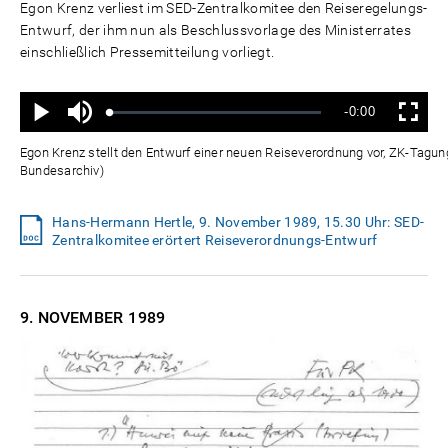
Egon Krenz verliest im SED-Zentralkomitee den Reiseregelungs-
Entwurf, der ihm nun als Beschlussvorlage des Ministerrates
einschließlich Pressemitteilung vorliegt.
Ton
Verbleibende
-0:00
aus
Geladen
:
Status
:
Wiedergabe
Vollbild
0%
0%
Zeit
Egon Krenz stellt den Entwurf einer neuen Reiseverordnung vor, ZK-Tagu
Bundesarchiv)
Hans-Hermann Hertle, 9. November 1989, 15.30 Uhr: SED-
Zentralkomitee erörtert Reiseverordnungs-Entwurf
9. NOVEMBER
1989