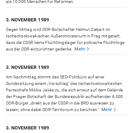
als 10.000 Menschen für Reformen.
3. NOVEMBER
1989
Gegen Mittag wird DDR-Botschafter Helmut Ziebart im
tschechoslowakischen Außenministerium in Prag mitgeteilt,
dass die CSSR keine Flüchtlingslager für politische Flüchtlinge
Mehr
aus der DDR einzurichten gedenke.
3. NOVEMBER
1989
Am Nachmittag stimmt das SED-Politbüro auf einer
Sondersitzung einem „Vorschlag" des tschechoslowakischen
Parteichefs Miklos Jakès zu, die sich erneut auf dem Gelände
der Prager Botschaft der Bundesrepublik aufhaltenden 6.000
DDR-Bürger „direkt aus der CSSR in die BRD ausreisen zu
Mehr
lassen, ohne dabei DDR-Territorium zu berühren."
3. NOVEMBER
1989