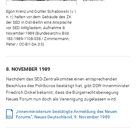
Egon Krenz und Günter Schabowski (v. l.
n. r.) halten vor dem Gebäude des ZK
der SED in Ost-Berlin eine Ansprache
vor SED-Mitgliedern; Aufnahme 8.
November 1989 (Bundesarchiv, Bild
183-1989-1108-038 / Zimmermann,
Peter / CC-BY-SA 3.0)
8. NOVEMBER
1989
Nachdem das SED-Zentralkomitee einen entsprechenden
Beschluss des Politbüros bestätigt hat, gibt DDR-Innenminister
Friedrich Dickel bekannt, dass die Bürgerrechtsbewegung
Neues Forum nun doch als Vereinigung zugelassen wird.
„Innenministerium bestätigte Anmeldung des Neuen
Forums", Neues Deutschland, 9. November 1989