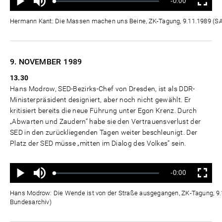
Verbleibende
-0:00
aus
Geladen
:
Status
:
Wiedergabe
Vollbild
0%
0%
Zeit
Hermann Kant: Die Massen machen uns Beine, ZK-Tagung, 9.11.1989 (
9. NOVEMBER
1989
13.30
Hans Modrow, SED-Bezirks-Chef von Dresden, ist als DDR-
Ministerpräsident designiert, aber noch nicht gewählt. Er
kritisiert bereits die neue Führung unter Egon Krenz. Durch
„Abwarten und Zaudern“ habe sie den Vertrauensverlust der
SED in den zurückliegenden Tagen weiter beschleunigt. Der
Platz der SED müsse „mitten im Dialog des Volkes“ sein.
Ton
Verbleibende
-0:00
aus
Geladen
:
Status
:
Wiedergabe
Vollbild
0%
0%
Zeit
Hans Modrow: Die Wende ist von der Straße ausgegangen, ZK-Tagung, 9
Bundesarchiv)