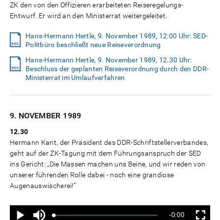
ZK den von den Offizieren erarbeiteten Reiseregelungs-
Entwurf. Er wird an den Ministerrat weitergeleitet.
Hans-Hermann Hertle, 9. November 1989, 12:00 Uhr: SED-
Politbüro beschließt neue Reiseverordnung
Hans-Hermann Hertle, 9. November 1989, 12.30 Uhr:
Beschluss der geplanten Reiseverordnung durch den DDR-
Ministerrat im Umlaufverfahren
9. NOVEMBER
1989
12.30
Hermann Kant, der Präsident des DDR-Schriftstellerverbandes,
geht auf der ZK-Tagung mit dem Führungsanspruch der SED
ins Gericht: „Die Massen machen uns Beine, und wir reden von
unserer führenden Rolle dabei - noch eine grandiose
Augenauswischerei!“
Ton
Verbleibende
-0:00
aus
Geladen
:
Status
:
Wiedergabe
Vollbild