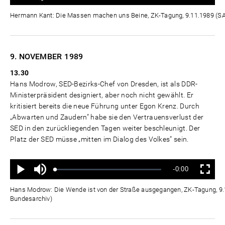
0%
0%
Zeit
Hermann Kant: Die Massen machen uns Beine, ZK-Tagung, 9.11.1989 (
9. NOVEMBER
1989
13.30
Hans Modrow, SED-Bezirks-Chef von Dresden, ist als DDR-
Ministerpräsident designiert, aber noch nicht gewählt. Er
kritisiert bereits die neue Führung unter Egon Krenz. Durch
„Abwarten und Zaudern“ habe sie den Vertrauensverlust der
SED in den zurückliegenden Tagen weiter beschleunigt. Der
Platz der SED müsse „mitten im Dialog des Volkes“ sein.
Ton
Verbleibende
-0:00
aus
Geladen
:
Status
:
Wiedergabe
Vollbild
0%
0%
Zeit
Hans Modrow: Die Wende ist von der Straße ausgegangen, ZK-Tagung, 9
Bundesarchiv)