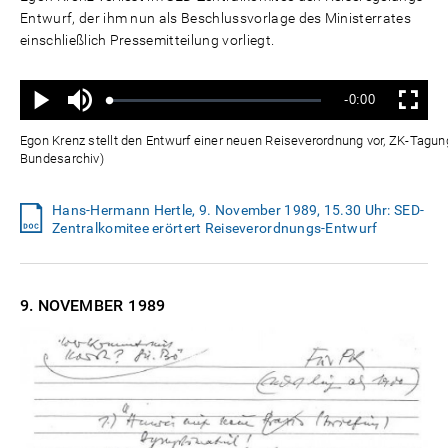
Entwurf, der ihm nun als Beschlussvorlage des Ministerrates
einschließlich Pressemitteilung vorliegt.
Ton
Verbleibende
-0:00
aus
Geladen
:
Status
:
Wiedergabe
Vollbild
0%
0%
Zeit
Egon Krenz stellt den Entwurf einer neuen Reiseverordnung vor, ZK-Tagu
Bundesarchiv)
Hans-Hermann Hertle, 9. November 1989, 15.30 Uhr: SED-
Zentralkomitee erörtert Reiseverordnungs-Entwurf
9. NOVEMBER
1989