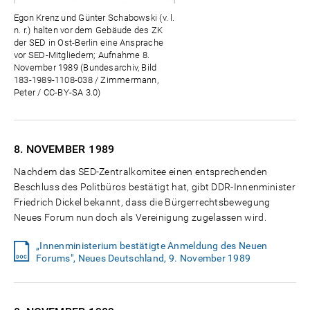
Egon Krenz und Günter Schabowski (v. l.
n. r.) halten vor dem Gebäude des ZK
der SED in Ost-Berlin eine Ansprache
vor SED-Mitgliedern; Aufnahme 8.
November 1989 (Bundesarchiv, Bild
183-1989-1108-038 / Zimmermann,
Peter / CC-BY-SA 3.0)
8. NOVEMBER
1989
Nachdem das SED-Zentralkomitee einen entsprechenden
Beschluss des Politbüros bestätigt hat, gibt DDR-Innenminister
Friedrich Dickel bekannt, dass die Bürgerrechtsbewegung
Neues Forum nun doch als Vereinigung zugelassen wird.
„Innenministerium bestätigte Anmeldung des Neuen
Forums", Neues Deutschland, 9. November 1989