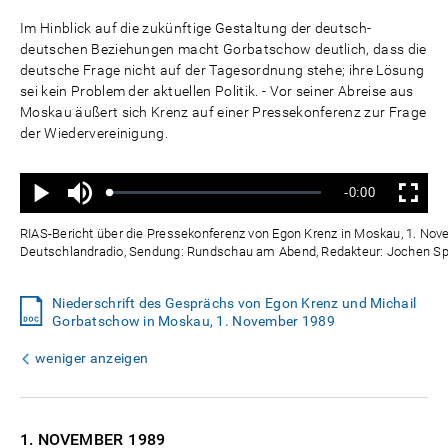
Im Hinblick auf die zukünftige Gestaltung der deutsch-
deutschen Beziehungen macht Gorbatschow deutlich, dass die
deutsche Frage nicht auf der Tagesordnung stehe; ihre Lösung
sei kein Problem der aktuellen Politik. - Vor seiner Abreise aus
Moskau äußert sich Krenz auf einer Pressekonferenz zur Frage
der Wiedervereinigung.
Ton
Verbleibende
-0:00
aus
Geladen
:
Status
:
Wiedergabe
Vollbild
0%
0%
Zeit
RIAS-Bericht über die Pressekonferenz von Egon Krenz in Moskau, 1. Nov
Deutschlandradio, Sendung: Rundschau am Abend, Redakteur: Jochen Sp
Niederschrift des Gesprächs von Egon Krenz und Michail
Gorbatschow in Moskau, 1. November 1989
weniger anzeigen
1. NOVEMBER
1989