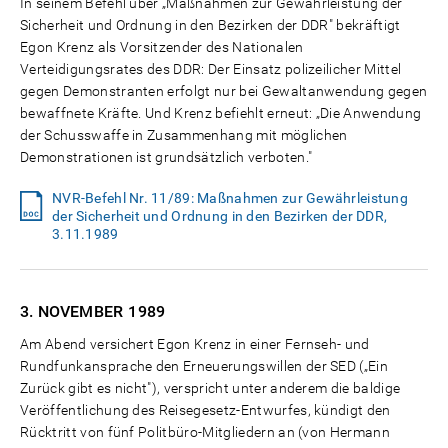
In seinem Befehl über „Maßnahmen zur Gewährleistung der
Sicherheit und Ordnung in den Bezirken der DDR" bekräftigt
Egon Krenz als Vorsitzender des Nationalen
Verteidigungsrates des DDR: Der Einsatz polizeilicher Mittel
gegen Demonstranten erfolgt nur bei Gewaltanwendung gegen
bewaffnete Kräfte. Und Krenz befiehlt erneut: „Die Anwendung
der Schusswaffe in Zusammenhang mit möglichen
Demonstrationen ist grundsätzlich verboten."
NVR-Befehl Nr. 11/89: Maßnahmen zur Gewährleistung
der Sicherheit und Ordnung in den Bezirken der DDR,
3.11.1989
3. NOVEMBER
1989
Am Abend versichert Egon Krenz in einer Fernseh- und
Rundfunkansprache den Erneuerungswillen der SED („Ein
Zurück gibt es nicht"), verspricht unter anderem die baldige
Veröffentlichung des Reisegesetz-Entwurfes, kündigt den
Rücktritt von fünf Politbüro-Mitgliedern an (von Hermann