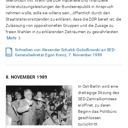
telefonisch mit: Wenn die DDR materielle und finanzielle
Unterstützungsleistungen der Bundesrepublik in Anspruch
nehmen wolle, solle sie willens sein, „öffentlich durch den
Staatsratsvorsitzenden zu erklären, dass die DDR bereit ist, die
Zulassung von oppositionellen Gruppen und die Zusage zu
freien Wahlen in zu erklärenden Zeiträumen zu gewährleisten.
Mehr
Schreiben von Alexander Schalck-Golodkowski an SED-
Generalsekretär Egon Krenz, 7. November 1989
8. NOVEMBER
1989
In Ost-Berlin wird eine
dreitägige Sitzung des
SED-Zentralkomitees
eröffnet, zu deren
Beginn das Politbüro
geschlossen
zurücktritt.