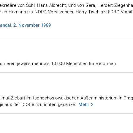
sekretäre von Suhl, Hans Albrecht, und von Gera, Herbert Ziegenha
inrich Homann als NDPD-Vorsitzender, Harry Tisch als FDBG-Vorsi
andal, 2. November 1989
nstrieren jeweils mehr als 10.000 Menschen für Reformen.
lmut Ziebart im tschechoslowakischen Außenministerium in Prag 
inge aus der DDR einzurichten gedenke.
Mehr