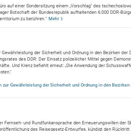
ro auf einer Sondersitzung einem „Vorschlag" des tschechoslowa
rager Botschaft der Bundesrepublik aufhaltenden 6.000 DDR-Bürge
rritorium zu berühren."
Mehr
Gewährleistung der Sicherheit und Ordnung in den Bezirken der D
ngsrates des DDR: Der Einsatz polizeilicher Mittel gegen Demonst
äfte. Und Krenz befiehlt erneut: „Die Anwendung der Schusswaf
oten."
zur Gewährleistung der Sicherheit und Ordnung in den Bezirken 
er Fernseh- und Rundfunkansprache den Erneuerungswillen der SED
eröffentlichung des Reisegesetz-Entwurfes, kündigt den Rücktritt 