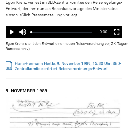
Egon Krenz verliest im SED-Zentralkomitee den Reiseregelungs-
Entwurf, der ihm nun als Beschlussvorlage des Ministerrates
einschließlich Pressemitteilung vorliegt.
Ton
Verbleibende
-0:00
aus
Geladen
:
Status
:
Wiedergabe
Vollbild
0%
0%
Zeit
Egon Krenz stellt den Entwurf einer neuen Reiseverordnung vor, ZK-Tagu
Bundesarchiv)
Hans-Hermann Hertle, 9. November 1989, 15.30 Uhr: SED-
Zentralkomitee erörtert Reiseverordnungs-Entwurf
9. NOVEMBER
1989