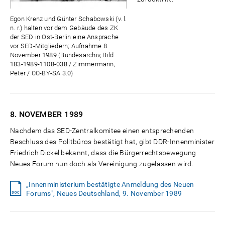
Egon Krenz und Günter Schabowski (v. l.
n. r.) halten vor dem Gebäude des ZK
der SED in Ost-Berlin eine Ansprache
vor SED-Mitgliedern; Aufnahme 8.
November 1989 (Bundesarchiv, Bild
183-1989-1108-038 / Zimmermann,
Peter / CC-BY-SA 3.0)
8. NOVEMBER
1989
Nachdem das SED-Zentralkomitee einen entsprechenden
Beschluss des Politbüros bestätigt hat, gibt DDR-Innenminister
Friedrich Dickel bekannt, dass die Bürgerrechtsbewegung
Neues Forum nun doch als Vereinigung zugelassen wird.
„Innenministerium bestätigte Anmeldung des Neuen
Forums", Neues Deutschland, 9. November 1989