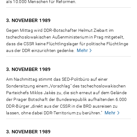
als 10.000 Menschen für Reformen.
3. NOVEMBER
1989
Gegen Mittag wird DDR-Botschafter Helmut Ziebart im
tschechoslowakischen Außenministerium in Prag mitgeteilt,
dass die CSSR keine Flüchtlingslager für politische Flüchtlinge
Mehr
aus der DDR einzurichten gedenke.
3. NOVEMBER
1989
Am Nachmittag stimmt das SED-Politbüro auf einer
Sondersitzung einem „Vorschlag" des tschechoslowakischen
Parteichefs Miklos Jakès zu, die sich erneut auf dem Gelände
der Prager Botschaft der Bundesrepublik aufhaltenden 6.000
DDR-Bürger „direkt aus der CSSR in die BRD ausreisen zu
Mehr
lassen, ohne dabei DDR-Territorium zu berühren."
3. NOVEMBER
1989