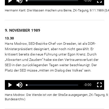
Verbleibende
-0:00
aus
Geladen
:
Status
:
Wiedergabe
Vollbild
0%
0%
Zeit
Hermann Kant: Die Massen machen uns Beine, ZK-Tagung, 9.11.1989 (
9. NOVEMBER
1989
13.30
Hans Modrow, SED-Bezirks-Chef von Dresden, ist als DDR-
Ministerpräsident designiert, aber noch nicht gewählt. Er
kritisiert bereits die neue Führung unter Egon Krenz. Durch
„Abwarten und Zaudern“ habe sie den Vertrauensverlust der
SED in den zurückliegenden Tagen weiter beschleunigt. Der
Platz der SED müsse „mitten im Dialog des Volkes“ sein.
Ton
Verbleibende
-0:00
aus
Geladen
:
Status
:
Wiedergabe
Vollbild
0%
0%
Zeit
Hans Modrow: Die Wende ist von der Straße ausgegangen, ZK-Tagung, 9
Bundesarchiv)