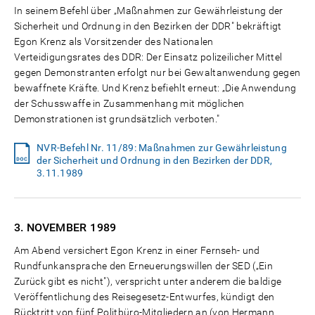
In seinem Befehl über „Maßnahmen zur Gewährleistung der
Sicherheit und Ordnung in den Bezirken der DDR" bekräftigt
Egon Krenz als Vorsitzender des Nationalen
Verteidigungsrates des DDR: Der Einsatz polizeilicher Mittel
gegen Demonstranten erfolgt nur bei Gewaltanwendung gegen
bewaffnete Kräfte. Und Krenz befiehlt erneut: „Die Anwendung
der Schusswaffe in Zusammenhang mit möglichen
Demonstrationen ist grundsätzlich verboten."
NVR-Befehl Nr. 11/89: Maßnahmen zur Gewährleistung
der Sicherheit und Ordnung in den Bezirken der DDR,
3.11.1989
3. NOVEMBER
1989
Am Abend versichert Egon Krenz in einer Fernseh- und
Rundfunkansprache den Erneuerungswillen der SED („Ein
Zurück gibt es nicht"), verspricht unter anderem die baldige
Veröffentlichung des Reisegesetz-Entwurfes, kündigt den
Rücktritt von fünf Politbüro-Mitgliedern an (von Hermann