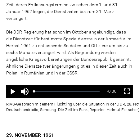
Zeit, deren Entlassungstermine zwischen dem 1. und 31.
Januar 1962 liegen, die Dienstzeiten bis zum 31. März
verlängert.
Die DDR-Regierung hat schon im Oktober angekündigt, dass
die Dienstzeit für bestimmte Spezialdienste in der Armee für im
Herbst 1961 zu entlassende Soldaten und Offiziere um bis zu
sechs Monate verlängert wird. Als Begründung werden
angebliche Kriegsvorbereitungen der Bundesrepublik genannt.
Ähnliche Dienstzeitverlängerungen gibt es in dieser Zeit auch in
Polen, in Rumänien und in der CSSR.
Ton
Verbleibende
-0:00
aus
Geladen
:
Status
:
Wiedergabe
Vollbild
0%
0%
Zeit
RIAS-Gespräch mit einem Flüchtling über die Situation in der DDR, 28. N
Deutschlandradio, Sendung: Die Zeit im Funk, Reporter: Helmut Fleischer
29. NOVEMBER
1961