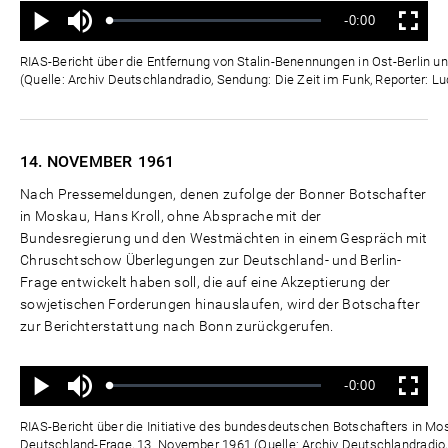
Ton
Verbleibende
-0:00
aus
Geladen
:
Status
:
Wiedergabe
Vollbild
0%
0%
Zeit
RIAS-Bericht über die Entfernung von Stalin-Benennungen in Ost-Berlin 
(Quelle: Archiv Deutschlandradio, Sendung: Die Zeit im Funk, Reporter: L
14. NOVEMBER
1961
Nach Pressemeldungen, denen zufolge der Bonner Botschafter
in Moskau, Hans Kroll, ohne Absprache mit der
Bundesregierung und den Westmächten in einem Gespräch mit
Chruschtschow Überlegungen zur Deutschland- und Berlin-
Frage entwickelt haben soll, die auf eine Akzeptierung der
sowjetischen Forderungen hinauslaufen, wird der Botschafter
zur Berichterstattung nach Bonn zurückgerufen.
Ton
Verbleibende
-0:00
aus
Geladen
:
Status
:
Wiedergabe
Vollbild
0%
0%
Zeit
RIAS-Bericht über die Initiative des bundesdeutschen Botschafters in Mosk
Deutschland-Frage, 13. November 1961 (Quelle: Archiv Deutschlandradio,