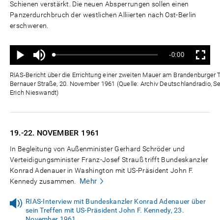
Schienen verstärkt. Die neuen Absperrungen sollen einen
Panzerdurchbruch der westlichen Alliierten nach Ost-Berlin
erschweren.
Ton
Verbleibende
-0:00
aus
Geladen
:
Status
:
Wiedergabe
Vollbild
0%
0%
Zeit
RIAS-Bericht über die Errichtung einer zweiten Mauer am Brandenburger T
Bernauer Straße, 20. November 1961 (Quelle: Archiv Deutschlandradio, S
Erich Nieswandt)
19.-22. NOVEMBER
1961
In Begleitung von Außenminister Gerhard Schröder und
Verteidigungsminister Franz-Josef Strauß trifft Bundeskanzler
Konrad Adenauer in Washington mit US-Präsident John F.
Mehr
Kennedy zusammen.
RIAS-Interview mit Bundeskanzler Konrad Adenauer über
sein Treffen mit US-Präsident John F. Kennedy, 23.
November 1961