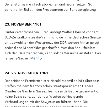
Beifallstürme mehrfach abbrechen und neu ansetzen. So
berichtet im Bulletin des Presseamtes der Bundesregierung.
23. NOVEMBER
1961
Hinter verschlossenen Türen kündigt Walter Ulbricht vor dem
SED-Zentralkomitee die Verminung der innerdeutschen Grenze
an: „Jawohl, an der Westgrenze der DDR werden Minen gelegt,
ordentliche Minenfelder geschaffen. Wer das Bedürfnis hat,
sich den Hals zu brechen, kann solche Versuche anstellen. Das
Mehr
ist seine Sache.
24.-26. NOVEMBER
1961
Der britische Premierminister Harold Macmillan hält über sein
Treffen mit dem französischen Staatspräsidenten General
Charles de Gaulle in Sussex fest, dass de Gaulle gegenwärtig
keine Basis sehe, auf der der Westen befriedigende
Verhandlungen mit der Sowjetunion führen könne. Die
sowjetischen Minimalforderungen seien größer als die