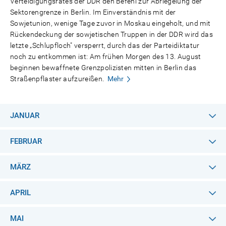
Verteidigungsrates der DDR den Befehl zur Abriegelung der
Sektorengrenze in Berlin. Im Einverständnis mit der
Sowjetunion, wenige Tage zuvor in Moskau eingeholt, und mit
Rückendeckung der sowjetischen Truppen in der DDR wird das
letzte „Schlupfloch" versperrt, durch das der Parteidiktatur
noch zu entkommen ist: Am frühen Morgen des 13. August
beginnen bewaffnete Grenzpolizisten mitten in Berlin das
Straßenpflaster aufzureißen.
Mehr
JANUAR
FEBRUAR
MÄRZ
APRIL
MAI