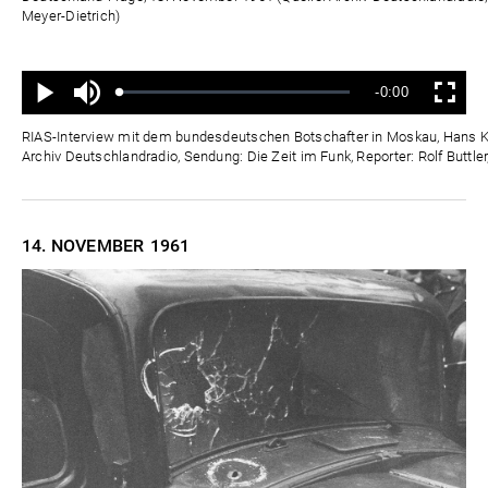
Meyer-Dietrich)
Ton
Verbleibende
-0:00
aus
Geladen
:
Status
:
Wiedergabe
Vollbild
0%
0%
Zeit
RIAS-Interview mit dem bundesdeutschen Botschafter in Moskau, Hans Kr
Archiv Deutschlandradio, Sendung: Die Zeit im Funk, Reporter: Rolf Buttle
14. NOVEMBER
1961