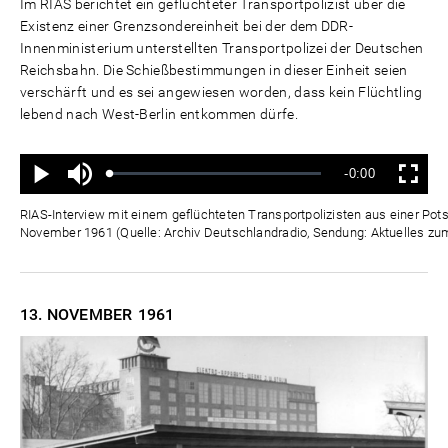
Im RIAS berichtet ein geflüchteter Transportpolizist über die
Existenz einer Grenzsondereinheit bei der dem DDR-
Innenministerium unterstellten Transportpolizei der Deutschen
Reichsbahn. Die Schießbestimmungen in dieser Einheit seien
verschärft und es sei angewiesen worden, dass kein Flüchtling
lebend nach West-Berlin entkommen dürfe.
Ton
Verbleibende
-0:00
aus
Geladen
:
Status
:
Wiedergabe
Vollbild
0%
0%
Zeit
RIAS-Interview mit einem geflüchteten Transportpolizisten aus einer Pot
November 1961 (Quelle: Archiv Deutschlandradio, Sendung: Aktuelles zu
13. NOVEMBER
1961