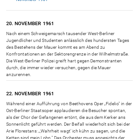
20. NOVEMBER
1961
Nach einem Schweigemarsch tausender West-Berliner
Jugendlicher und Studenten anlässlich des hundersten Tages
des Bestehens der Mauer kommt es am Abend zu
Konfrontationen an der Sektorengrenze in der Wilhelmstraße.
Die West-Berliner Polizei greift hart gegen Demonstranten
durch, die immer wieder versuchen, gegen die Mauer
anzurennen.
22. NOVEMBER
1961
Während einer Aufführung von Beethovens Oper „Fidelio" in der
Ost-Berliner Staatsoper applaudieren die Besucher spontan,
als der Chor der Gefangenen ertönt, die aus dem Kerker ans
Sonnenlicht geführt werden. Der Beifall wiederholt sich bei der
Arie Florestans: „‚Wahrheit wagt’ ich kühn zu sagen, und die
Ketten sind mein Lohn." Das Orchester muss angesichts der