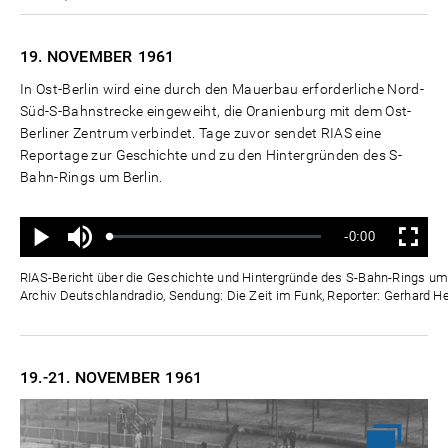
19. NOVEMBER
1961
In Ost-Berlin wird eine durch den Mauerbau erforderliche Nord-
Süd-S-Bahnstrecke eingeweiht, die Oranienburg mit dem Ost-
Berliner Zentrum verbindet. Tage zuvor sendet RIAS eine
Reportage zur Geschichte und zu den Hintergründen des S-
Bahn-Rings um Berlin.
Ton
Verbleibende
-0:00
aus
Geladen
:
Status
:
Wiedergabe
Vollbild
0%
0%
Zeit
RIAS-Bericht über die Geschichte und Hintergründe des S-Bahn-Rings um 
Archiv Deutschlandradio, Sendung: Die Zeit im Funk, Reporter: Gerhard 
19.-21. NOVEMBER
1961