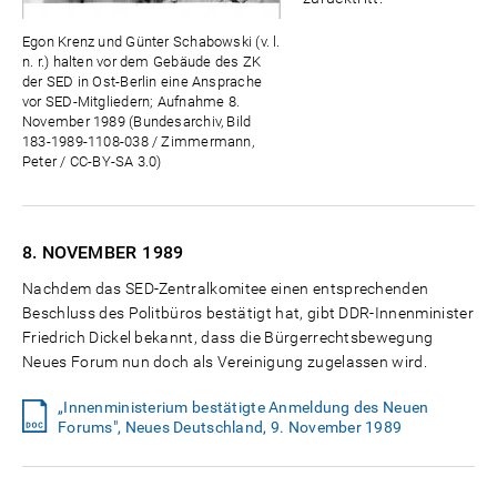
Egon Krenz und Günter Schabowski (v. l.
n. r.) halten vor dem Gebäude des ZK
der SED in Ost-Berlin eine Ansprache
vor SED-Mitgliedern; Aufnahme 8.
November 1989 (Bundesarchiv, Bild
183-1989-1108-038 / Zimmermann,
Peter / CC-BY-SA 3.0)
8. NOVEMBER
1989
Nachdem das SED-Zentralkomitee einen entsprechenden
Beschluss des Politbüros bestätigt hat, gibt DDR-Innenminister
Friedrich Dickel bekannt, dass die Bürgerrechtsbewegung
Neues Forum nun doch als Vereinigung zugelassen wird.
„Innenministerium bestätigte Anmeldung des Neuen
Forums", Neues Deutschland, 9. November 1989