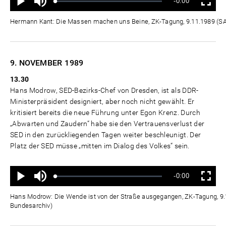
Verbleibende
-0:00
aus
Geladen
:
Status
:
Wiedergabe
Vollbild
0%
0%
Zeit
Hermann Kant: Die Massen machen uns Beine, ZK-Tagung, 9.11.1989 (
9. NOVEMBER
1989
13.30
Hans Modrow, SED-Bezirks-Chef von Dresden, ist als DDR-
Ministerpräsident designiert, aber noch nicht gewählt. Er
kritisiert bereits die neue Führung unter Egon Krenz. Durch
„Abwarten und Zaudern“ habe sie den Vertrauensverlust der
SED in den zurückliegenden Tagen weiter beschleunigt. Der
Platz der SED müsse „mitten im Dialog des Volkes“ sein.
Ton
Verbleibende
-0:00
aus
Geladen
:
Status
:
Wiedergabe
Vollbild
0%
0%
Zeit
Hans Modrow: Die Wende ist von der Straße ausgegangen, ZK-Tagung, 9
Bundesarchiv)