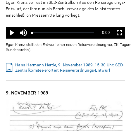
Egon Krenz verliest im SED-Zentralkomitee den Reiseregelungs-
Entwurf, der ihm nun als Beschlussvorlage des Ministerrates
einschließlich Pressemitteilung vorliegt.
Ton
Verbleibende
-0:00
aus
Geladen
:
Status
:
Wiedergabe
Vollbild
0%
0%
Zeit
Egon Krenz stellt den Entwurf einer neuen Reiseverordnung vor, ZK-Tagu
Bundesarchiv)
Hans-Hermann Hertle, 9. November 1989, 15.30 Uhr: SED-
Zentralkomitee erörtert Reiseverordnungs-Entwurf
9. NOVEMBER
1989