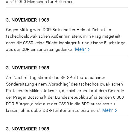
als 10.000 Menschen für Reformen.
3. NOVEMBER
1989
Gegen Mittag wird DDR-Botschafter Helmut Ziebart im
tschechoslowakischen Außenministerium in Prag mitgeteilt,
dass die CSSR keine Flüchtlingslager für politische Flüchtlinge
Mehr
aus der DDR einzurichten gedenke.
3. NOVEMBER
1989
Am Nachmittag stimmt das SED-Politbüro auf einer
Sondersitzung einem „Vorschlag" des tschechoslowakischen
Parteichefs Miklos Jakès zu, die sich erneut auf dem Gelände
der Prager Botschaft der Bundesrepublik aufhaltenden 6.000
DDR-Bürger „direkt aus der CSSR in die BRD ausreisen zu
Mehr
lassen, ohne dabei DDR-Territorium zu berühren."
3. NOVEMBER
1989