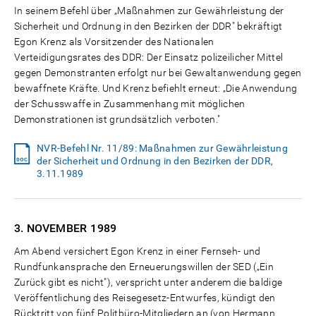
In seinem Befehl über „Maßnahmen zur Gewährleistung der
Sicherheit und Ordnung in den Bezirken der DDR" bekräftigt
Egon Krenz als Vorsitzender des Nationalen
Verteidigungsrates des DDR: Der Einsatz polizeilicher Mittel
gegen Demonstranten erfolgt nur bei Gewaltanwendung gegen
bewaffnete Kräfte. Und Krenz befiehlt erneut: „Die Anwendung
der Schusswaffe in Zusammenhang mit möglichen
Demonstrationen ist grundsätzlich verboten."
NVR-Befehl Nr. 11/89: Maßnahmen zur Gewährleistung
der Sicherheit und Ordnung in den Bezirken der DDR,
3.11.1989
3. NOVEMBER
1989
Am Abend versichert Egon Krenz in einer Fernseh- und
Rundfunkansprache den Erneuerungswillen der SED („Ein
Zurück gibt es nicht"), verspricht unter anderem die baldige
Veröffentlichung des Reisegesetz-Entwurfes, kündigt den
Rücktritt von fünf Politbüro-Mitgliedern an (von Hermann